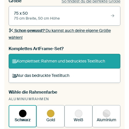
Größe
So findest du die perfekte Größe
75 x 50
75 cm Breite, 50 cm Höhe
Schon gewusst?
Du kannst auch deine eigene Größe
wählen!
Komplettes ArtFrame-Set?
Komplettset: Rahmen und bedrucktes Textiltuch
Nur das bedruckte Textiltuch
Wähle die Rahmenfarbe
Du spannst einen wechselbaren Textiltuch in
ALUMINIUMRAHMEN
deinen vorhandenen ArtFrame™.
So
funktioniert es.
Schwarz
Gold
Weiß
Aluminium