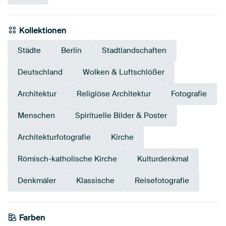
Kollektionen
Städte
Berlin
Stadtlandschaften
Deutschland
Wolken & Luftschlößer
Architektur
Religiöse Architektur
Fotografie
Menschen
Spirituelle Bilder & Poster
Architekturfotografie
Kirche
Römisch-katholische Kirche
Kulturdenkmal
Denkmäler
Klassische
Reisefotografie
Farben
Beige
Grau
Mauve
Blau
Olivgrün
Braun
Anthrazit
Taupe