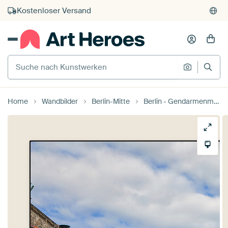
Kauf auf Rechnung
Individueller Druck auf Bestellung
Suche nach Kunstwerken
Suche na
Home
Wandbilder
Berlin-Mitte
Berlin - Gendarmenmarkt und Französischer Dom