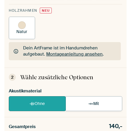
HOLZRAHMEN
NEU
Natur
Dein ArtFrame ist im Handumdrehen
aufgebaut.
Montageanleitung ansehen
.
Dein ArtFrame ist im Handumdrehen
aufgebaut.
Montageanleitung ansehen
.
Wähle zusätzliche Optionen
2
Akustikmaterial
Ohne
Mit
140,-
Gesamtpreis