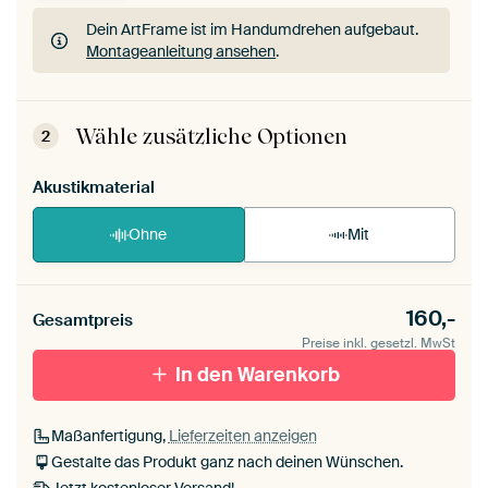
Dein ArtFrame ist im Handumdrehen aufgebaut.
Montageanleitung ansehen
.
Dein ArtFrame ist im Handumdrehen aufgebaut.
Montageanleitung ansehen
.
Wähle zusätzliche Optionen
2
Akustikmaterial
Ohne
Mit
160,-
Gesamtpreis
Preise inkl. gesetzl. MwSt
In den Warenkorb
Maßanfertigung,
Lieferzeiten anzeigen
Gestalte das Produkt ganz nach deinen Wünschen.