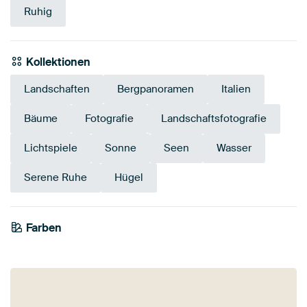
Ruhig
Kollektionen
Landschaften
Bergpanoramen
Italien
Bäume
Fotografie
Landschaftsfotografie
Lichtspiele
Sonne
Seen
Wasser
Serene Ruhe
Hügel
Farben
Anthrazit
Teal
Braun
Blau
Smaragdgrün
Bronze
Mauve
Gold