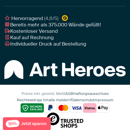
Poster
Geschäftskunden
Gerahmtes Poster
Interior Designer Programm
Hervorragend
(4,8/5)
Art Heroes App
Bereits mehr als
375.000
Wände gefüllt!
Kostenloser Versand
Kauf auf Rechnung
Individueller Druck auf Bestellung
Preise inkl. gesetzl. MwSt
AGB
Haftungsausschluss
Rechtswidrige Inhalte melden?
Datenschutz
Impressum
Jetzt sparen
10%