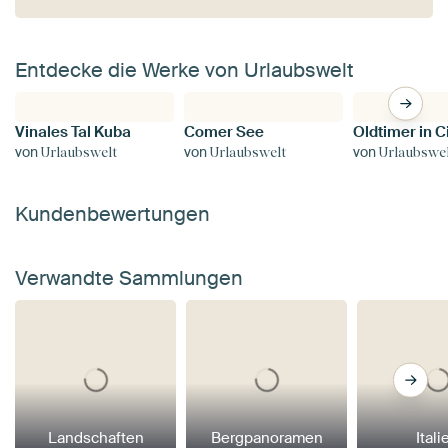
Entdecke die Werke von Urlaubswelt
Vinales Tal Kuba
Comer See
von
von
von
Urlaubswelt
Urlaubswelt
Urlaubswe
Kundenbewertungen
Verwandte Sammlungen
Landschaften
Bergpanoramen
Itali