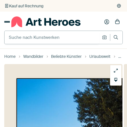
Kauf auf Rechnung
Individueller Druck auf Bestellung
Home
Wandbilder
Beliebte Künstler
Urlaubswelt
Com