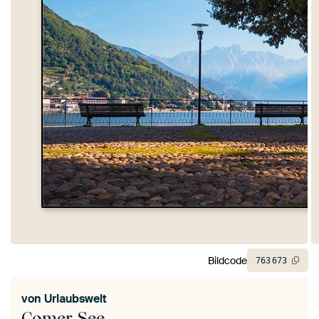
Bildcode
763
673
von
Urlaubswelt
Comer See