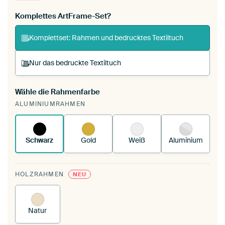
Komplettes ArtFrame-Set?
Komplettset: Rahmen und bedrucktes Textiltuch
Nur das bedruckte Textiltuch
Wähle die Rahmenfarbe
Du spannst einen wechselbaren Textiltuch in
ALUMINIUMRAHMEN
deinen vorhandenen ArtFrame™.
So funktioniert
es.
Schwarz
Gold
Weiß
Aluminium
HOLZRAHMEN
NEU
Natur