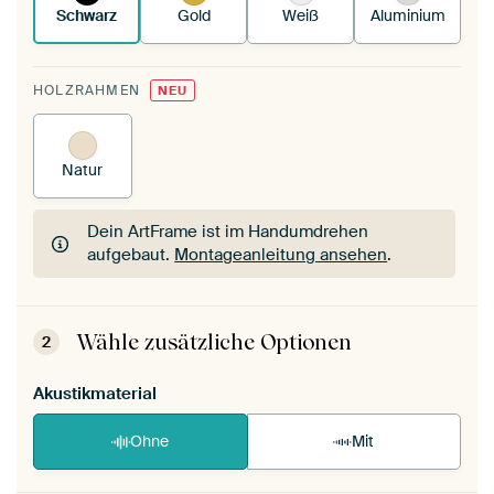
Schwarz
Gold
Weiß
Aluminium
HOLZRAHMEN
NEU
Natur
Dein ArtFrame ist im Handumdrehen
aufgebaut.
Montageanleitung ansehen
.
Dein ArtFrame ist im Handumdrehen
aufgebaut.
Montageanleitung ansehen
.
Wähle zusätzliche Optionen
2
Akustikmaterial
Ohne
Mit