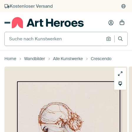
Kauf auf Rechnung
Individueller Druck auf Bestellung
Suche nach Kunstwerken
Suche na
Home
Wandbilder
Alle Kunstwerke
Crescendo