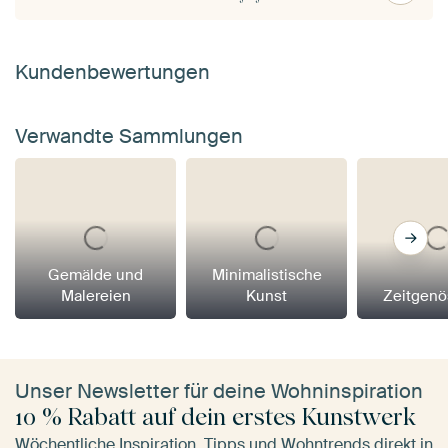
Kundenbewertungen
Verwandte Sammlungen
Gemälde und
Minimalistische
Malereien
Kunst
Zeitgenö
Unser Newsletter für deine Wohninspiration
10 % Rabatt auf dein erstes Kunstwerk
Wöchentliche Inspiration, Tipps und Wohntrends direkt in