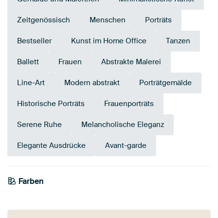
Zeitgenössisch
Menschen
Porträts
Bestseller
Kunst im Home Office
Tanzen
Ballett
Frauen
Abstrakte Malerei
Line-Art
Modern abstrakt
Porträtgemälde
Historische Porträts
Frauenporträts
Serene Ruhe
Melancholische Eleganz
Elegante Ausdrücke
Avant-garde
Farben
Anthrazit
Taupe
Beige
Braun
Grau