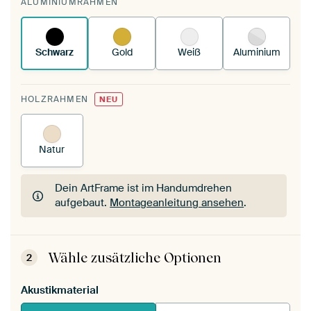
ALUMINIUMRAHMEN
deinen vorhandenen ArtFrame™.
So
funktioniert es.
Schwarz
Gold
Weiß
Aluminium
HOLZRAHMEN
NEU
Natur
Dein ArtFrame ist im Handumdrehen
aufgebaut.
Montageanleitung ansehen
.
Dein ArtFrame ist im Handumdrehen
aufgebaut.
Montageanleitung ansehen
.
Wähle zusätzliche Optionen
2
Akustikmaterial