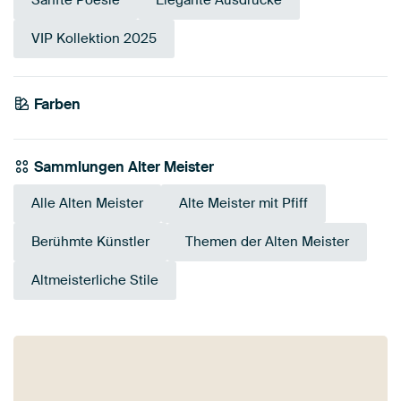
Sanfte Poesie
Elegante Ausdrücke
VIP Kollektion 2025
Farben
Braun
Beige
Anthrazit
Blau
Olivgrün
Bronze
Taupe
Gold
Sammlungen Alter Meister
Alle Alten Meister
Alte Meister mit Pfiff
Berühmte Künstler
Themen der Alten Meister
Altmeisterliche Stile