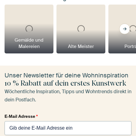
Gemälde und
Malereien
Alte Meister
Portr
Unser Newsletter für deine Wohninspiration
10 % Rabatt auf dein erstes Kunstwerk
Wöchentliche Inspiration, Tipps und Wohntrends direkt in
dein Postfach.
E-Mail Adresse
*