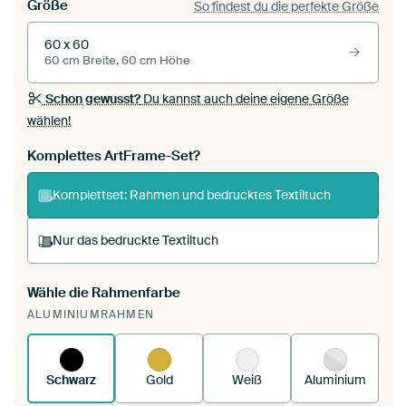
Größe
So findest du die perfekte Größe
60 x 60
60 cm Breite, 60 cm Höhe
Schon gewusst?
Du kannst auch deine eigene Größe
wählen!
Komplettes ArtFrame-Set?
Komplettset: Rahmen und bedrucktes Textiltuch
Nur das bedruckte Textiltuch
Wähle die Rahmenfarbe
Du spannst einen wechselbaren Textiltuch in
ALUMINIUMRAHMEN
deinen vorhandenen ArtFrame™.
So
funktioniert es.
Schwarz
Gold
Weiß
Aluminium