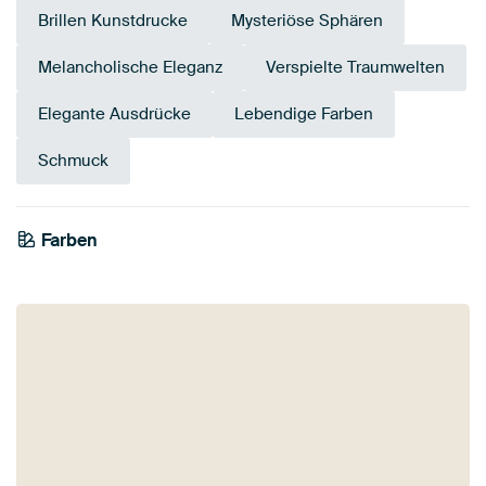
Brillen Kunstdrucke
Mysteriöse Sphären
Melancholische Eleganz
Verspielte Traumwelten
Elegante Ausdrücke
Lebendige Farben
Schmuck
Farben
Anthrazit
Orange
Beige
Terrakotta
Taupe
Braun
Gold
Salbeigrün
Bronze