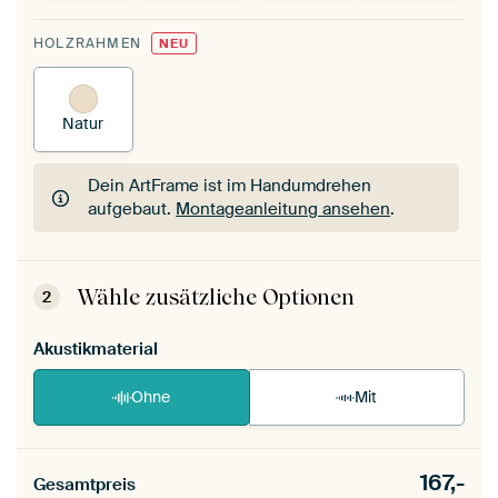
HOLZRAHMEN
NEU
Natur
Dein ArtFrame ist im Handumdrehen
aufgebaut.
Montageanleitung ansehen
.
Dein ArtFrame ist im Handumdrehen
aufgebaut.
Montageanleitung ansehen
.
Wähle zusätzliche Optionen
2
Akustikmaterial
Ohne
Mit
167,-
Gesamtpreis