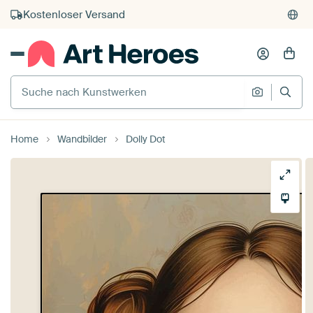
Kauf auf Rechnung
Individueller Druck auf Bestellung
Suche nach Kunstwerken
Suche na
Home
Wandbilder
Dolly Dot