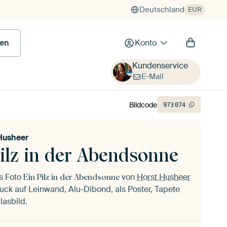
Deutschland
EUR
 Bild
en
Konto
Kundenservice
E-Mail
Bildcode
973
074
Husheer
ilz in der Abendsonne
as Foto
von
Horst Husheer
Ein Pilz in der Abendsonne
uck auf Leinwand, Alu-Dibond, als Poster, Tapete
lasbild.