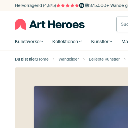
Hervorragend
(4,8/5)
375.000+ Wände ge
Such
Kunstwerke
Kollektionen
Künstler
Mat
Du bist hier:
Home
Wandbilder
Beliebte Künstler