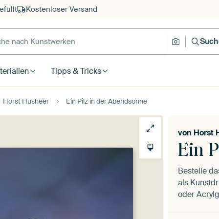
füllt
Kostenloser Versand
e nach Kunstwerken
Suche nach
Such
erialien
Tipps & Tricks
Horst Husheer
Ein Pilz in der Abendsonne
von
Horst 
Ein P
Bestelle d
als Kunstdr
oder Acrylg