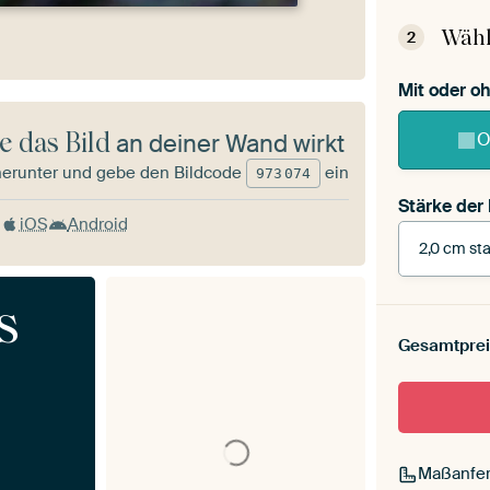
Wähl
2
Mit oder 
e das Bild
an deiner Wand wirkt
O
herunter und gebe den Bildcode
ein
973
074
Stärke der
iOS
Android
2,0 cm sta
Stärke der
s
Leinwand 
Gesamtprei
cm stark
Mit Scha
Maßanfer