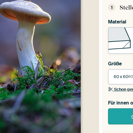
Stel
1
Material
Größe
60 x 60
60
Schon ge
Für innen 