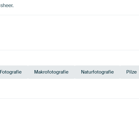
usheer.
Fotografie
Makrofotografie
Naturfotografie
Pilze
Olivgrün
Violett
Braun
Anthrazit
Gelb