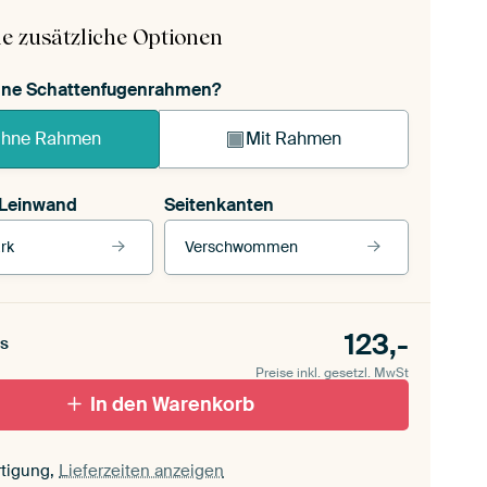
e zusätzliche Optionen
ohne Schattenfugenrahmen?
hne Rahmen
Mit Rahmen
 Leinwand
Seitenkanten
rk
Verschwommen
 Leinwand
Unsere Rahmen ansehen
Seitenkanten
für draußen 2
123,-
Verschwommen
s
ttenfugenrahmen,
Preise inkl. gesetzl. MwSt
schwarz
Mit Schattenfugenrahmen, weiß
In den Warenkorb
tigung,
Lieferzeiten anzeigen