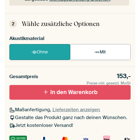
Dein ArtFrame ist im Handumdrehen
aufgebaut.
Montageanleitung ansehen
.
Wähle zusätzliche Optionen
2
Akustikmaterial
Ohne
Mit
153,-
Gesamtpreis
Preise inkl. gesetzl. MwSt
In den Warenkorb
Maßanfertigung,
Lieferzeiten anzeigen
Gestalte das Produkt ganz nach deinen Wünschen.
Jetzt kostenloser Versand!