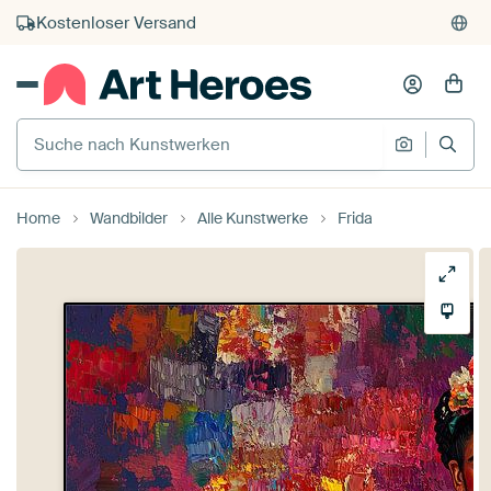
Kauf auf Rechnung
Individueller Druck auf Bestellung
Suche nach Kunstwerken
Suche na
Home
Wandbilder
Alle Kunstwerke
Frida