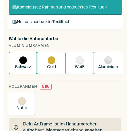
Komplettset: Rahmen und bedrucktes Textiltuch
Nur das bedruckte Textiltuch
Wähle die Rahmenfarbe
Du spannst einen wechselbaren Textiltuch in
ALUMINIUMRAHMEN
deinen vorhandenen ArtFrame™.
So
funktioniert es.
Schwarz
Gold
Weiß
Aluminium
HOLZRAHMEN
NEU
Natur
Dein ArtFrame ist im Handumdrehen
aufgebaut.
Montageanleitung ansehen
.