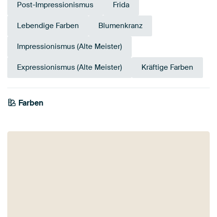
Post-Impressionismus
Frida
Lebendige Farben
Blumenkranz
Impressionismus (Alte Meister)
Expressionismus (Alte Meister)
Kräftige Farben
Farben
Mauve
Teal
Rot
Taupe
Braun
Lila
Terrakotta
Blau
Bordeaux
Bronze