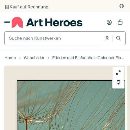
Kauf auf Rechnung
Individueller Druck auf Bestellung
Suche nach Kunstwerken
Suche na
Home
Wandbilder
Frieden und Einfachheit: Goldener Flaum mit türkisem Hintergrund