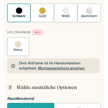
funktioniert es.
Schwarz
Gold
Weiß
Aluminium
HOLZRAHMEN
NEU
Natur
Dein ArtFrame ist im Handumdrehen
aufgebaut.
Montageanleitung ansehen
.
Dein ArtFrame ist im Handumdrehen
aufgebaut.
Montageanleitung ansehen
.
Wähle zusätzliche Optionen
2
Akustikmaterial