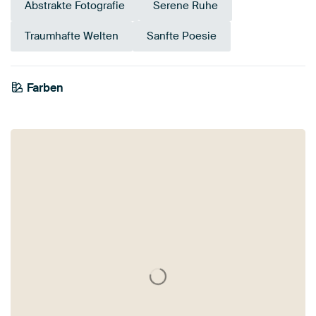
Abstrakte Fotografie
Serene Ruhe
Traumhafte Welten
Sanfte Poesie
Farben
Early Dew
Bronze
Teal
Taupe
Braun
Salbeigrün
Beige
Smaragdgrün
Olivgrün