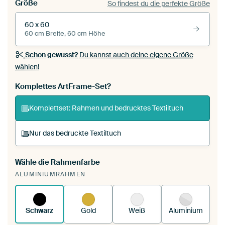
Größe
So findest du die perfekte Größe
60 x 60
60 cm Breite, 60 cm Höhe
Schon gewusst?
Du kannst auch deine eigene Größe
wählen!
Komplettes ArtFrame-Set?
Komplettset: Rahmen und bedrucktes Textiltuch
Nur das bedruckte Textiltuch
Wähle die Rahmenfarbe
Du spannst einen wechselbaren Textiltuch in
ALUMINIUMRAHMEN
deinen vorhandenen ArtFrame™.
So
funktioniert es.
Schwarz
Gold
Weiß
Aluminium