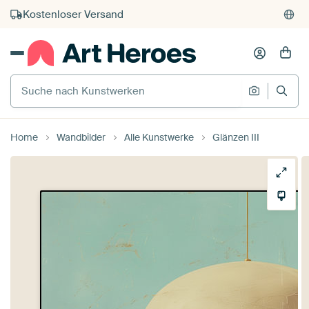
Kauf auf Rechnung
Individueller Druck auf Bestellung
Suche nach Kunstwerken
Suche na
Home
Wandbilder
Alle Kunstwerke
Glänzen III