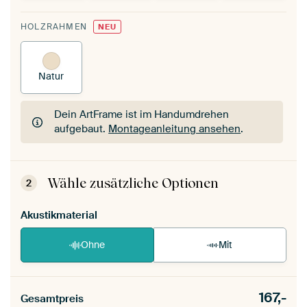
HOLZRAHMEN
NEU
Natur
Dein ArtFrame ist im Handumdrehen
aufgebaut.
Montageanleitung ansehen
.
Dein ArtFrame ist im Handumdrehen
aufgebaut.
Montageanleitung ansehen
.
Wähle zusätzliche Optionen
2
Akustikmaterial
Ohne
Mit
167,-
Gesamtpreis