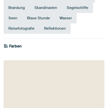
Brandung
Skandinavien
Segelschiffe
Seen
Blaue Stunde
Wasser
Reisefotografie
Reflektionen
Farben
Braun
Blau
Violett
Taupe
Bordeaux
Lila
Mauve
Rosa