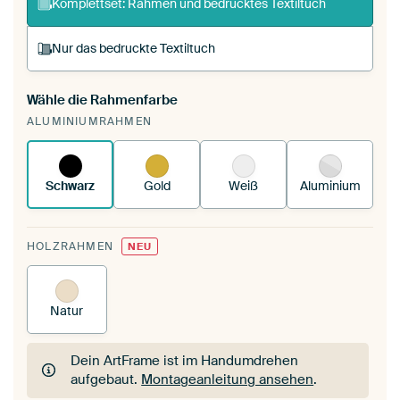
Komplettset: Rahmen und bedrucktes Textiltuch
Nur das bedruckte Textiltuch
Wähle die Rahmenfarbe
Du spannst einen wechselbaren Textiltuch in
ALUMINIUMRAHMEN
deinen vorhandenen ArtFrame™.
So
funktioniert es.
Schwarz
Gold
Weiß
Aluminium
HOLZRAHMEN
NEU
Natur
Dein ArtFrame ist im Handumdrehen
aufgebaut.
Montageanleitung ansehen
.