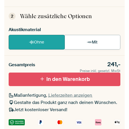
Dein ArtFrame ist im Handumdrehen
aufgebaut.
Montageanleitung ansehen
.
Wähle zusätzliche Optionen
2
Akustikmaterial
Ohne
Mit
241,-
Gesamtpreis
Preise inkl. gesetzl. MwSt
In den Warenkorb
Maßanfertigung,
Lieferzeiten anzeigen
Gestalte das Produkt ganz nach deinen Wünschen.
Jetzt kostenloser Versand!