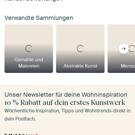
Verwandte Sammlungen
Gemälde und
Malereien
Abstrakte Kunst
Mensc
Unser Newsletter für deine Wohninspiration
10 % Rabatt auf dein erstes Kunstwerk
Wöchentliche Inspiration, Tipps und Wohntrends direkt in
dein Postfach.