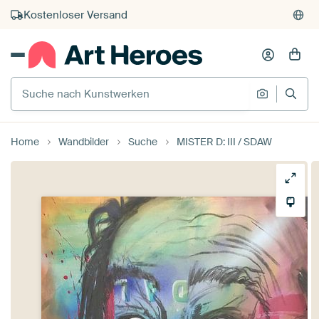
Kauf auf Rechnung
Individueller Druck auf Bestellung
Suche nach Kunstwerken
Suche na
Home
Wandbilder
Suche
MISTER D: III / SDAW