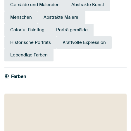
Gemälde und Malereien
Abstrakte Kunst
Menschen
Abstrakte Malerei
Colorful Painting
Porträtgemälde
Historische Porträts
Kraftvolle Expression
Lebendige Farben
Farben
Bordeaux
Mauve
Blau
Early Dew
Braun
Gelb
Grau
Gold
Olivgrün
Lila