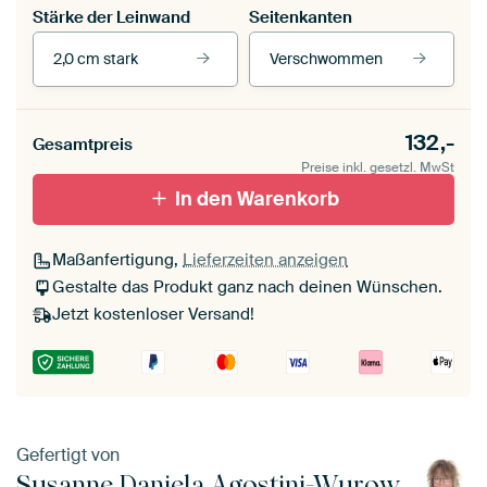
Stärke der Leinwand
Seitenkanten
2,0 cm stark
Verschwommen
Unsere Rahmen ansehen
Stärke der Leinwand
Seitenkanten
132,-
Gesamtpreis
Leinwand für
Verschwommen
draußen 2 cm stark
Preise inkl. gesetzl. MwSt
Mit Schattenfugenrahmen,
Mit Schattenfugenrahmen,
schwarz
In den Warenkorb
weiß
Maßanfertigung,
Lieferzeiten anzeigen
Gestalte das Produkt ganz nach deinen Wünschen.
Jetzt kostenloser Versand!
Gefertigt von
Susanne Daniela Agostini-Wurow