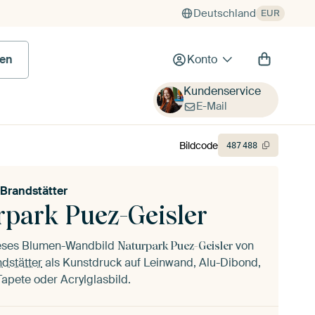
Deutschland
EUR
 Bild
en
Konto
Kundenservice
E-Mail
Bildcode
487
488
 Brandstätter
rpark Puez-Geisler
ieses Blumen-Wandbild
von
Naturpark Puez-Geisler
dstätter
als Kunstdruck auf Leinwand, Alu-Dibond,
 Tapete oder Acrylglasbild.