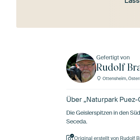
Lass
Mehr ansehen
Gefertigt von
Rudolf Br
Ottensheim, Öster
Über „Naturpark Puez-G
Die Geislerspitzen in den Sü
Seceda.
Original erstellt von Rudolf B