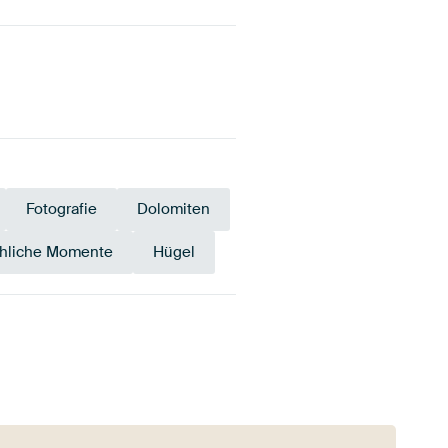
Fotografie
Dolomiten
öhliche Momente
Hügel
ld
Grün