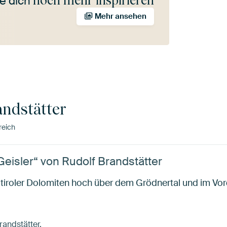
noch mehr inspirieren
e dich
Mehr ansehen
andstätter
reich
eisler“ von Rudolf Brandstätter
dtiroler Dolomiten hoch über dem Grödnertal und im Vo
randstätter.