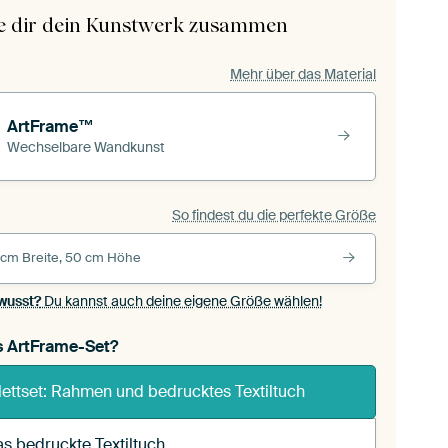
le dir dein Kunstwerk zusammen
Mehr über das Material
ArtFrame™
Wechselbare Wandkunst
So findest du die perfekte Größe
 cm Breite, 50 cm Höhe
wusst?
Du kannst auch deine eigene Größe wählen!
s ArtFrame-Set?
ettset: Rahmen und bedrucktes Textiltuch
s bedruckte Textiltuch