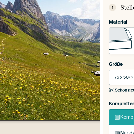
Stel
1
Material
Größe
75 x 50
75
Schon ge
Komplette
Kompl
Nur da