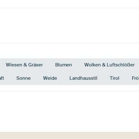
Wiesen & Gräser
Blumen
Wolken & Luftschlößer
ft
Sonne
Weide
Landhausstil
Tirol
Fr
Smaragdgrün
Mauve
Go