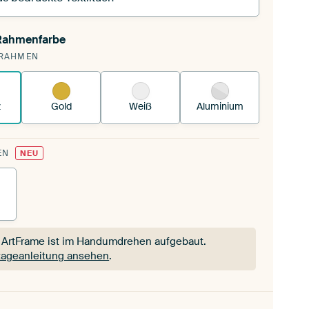
 Rahmenfarbe
pannst einen wechselbaren Textiltuch in deinen
RAHMEN
andenen ArtFrame™.
So funktioniert es.
z
Gold
Weiß
Aluminium
EN
NEU
 ArtFrame ist im Handumdrehen aufgebaut.
ageanleitung ansehen
.
 ArtFrame ist im Handumdrehen aufgebaut.
ageanleitung ansehen
.