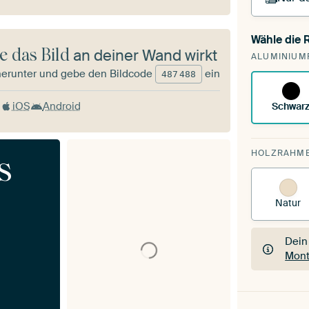
Wähle die
Du s
e das Bild
an deiner Wand wirkt
ALUMINIUM
vorh
herunter und gebe den Bildcode
ein
487
488
iOS
Android
Schwar
HOLZRAHM
s
Natur
Dein
Mont
Dein
Mont