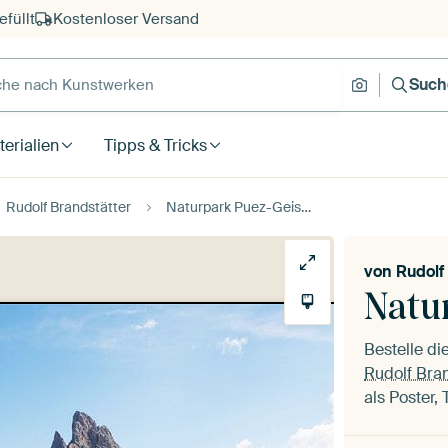
füllt
Kostenloser Versand
e nach Kunstwerken
Suche nach
Such
erialien
Tipps & Tricks
Rudolf Brandstätter
Naturpark Puez-Geisler
von
Rudolf
Natu
Bestelle d
Rudolf Bran
als Poster,