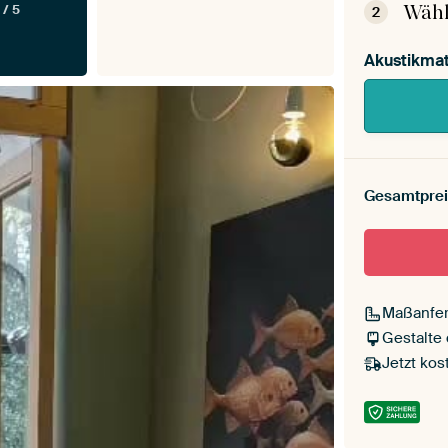
Wähl
 / 5
2
Akustikmat
Gesamtprei
Maßanfer
Gestalte
Jetzt kos