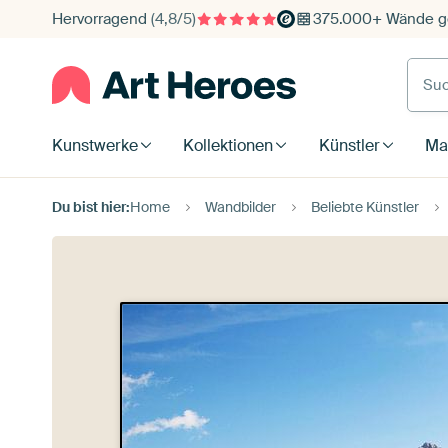
Hervorragend
(4,8/5)
375.000+ Wände ge
Such
Kunstwerke
Kollektionen
Künstler
Mat
Du bist hier:
Home
Wandbilder
Beliebte Künstler