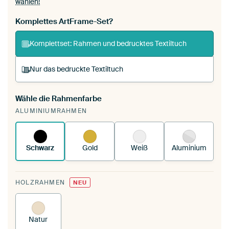
wählen!
Komplettes ArtFrame-Set?
Komplettset: Rahmen und bedrucktes Textiltuch
Nur das bedruckte Textiltuch
Wähle die Rahmenfarbe
Du spannst einen wechselbaren Textiltuch in
ALUMINIUMRAHMEN
deinen vorhandenen ArtFrame™.
So
funktioniert es.
Schwarz
Gold
Weiß
Aluminium
HOLZRAHMEN
NEU
Natur