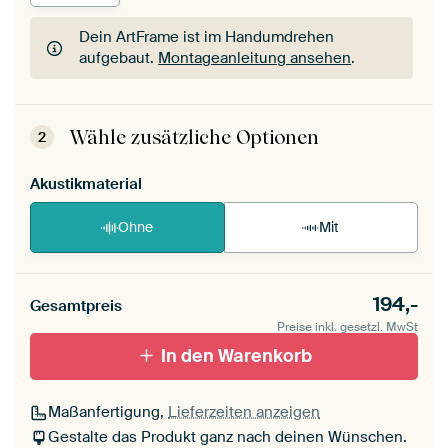
Dein ArtFrame ist im Handumdrehen
aufgebaut.
Montageanleitung ansehen
.
Dein ArtFrame ist im Handumdrehen
aufgebaut.
Montageanleitung ansehen
.
Wähle zusätzliche Optionen
2
Akustikmaterial
Ohne
Mit
194,-
Gesamtpreis
Preise inkl. gesetzl. MwSt
In den Warenkorb
Maßanfertigung,
Lieferzeiten anzeigen
Gestalte das Produkt ganz nach deinen Wünschen.