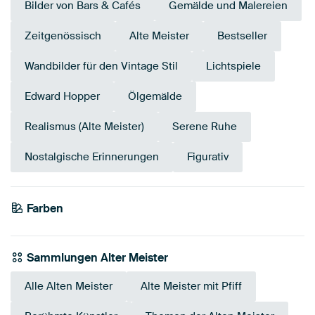
Bilder von Bars & Cafés
Gemälde und Malereien
Zeitgenössisch
Alte Meister
Bestseller
Wandbilder für den Vintage Stil
Lichtspiele
Edward Hopper
Ölgemälde
Realismus (Alte Meister)
Serene Ruhe
Nostalgische Erinnerungen
Figurativ
Farben
Bordeaux
Beige
Teal
Smaragdgrün
Grün
Braun
Gelb
Salbeigrün
Early Dew
Sammlungen Alter Meister
Alle Alten Meister
Alte Meister mit Pfiff