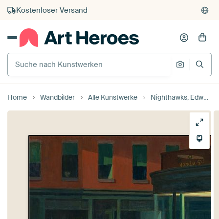
Kauf auf Rechnung
Individueller Druck auf Bestellung
Suche nach Kunstwerken
Suche na
Home
Wandbilder
Alle Kunstwerke
Nighthawks, Edward Hopper