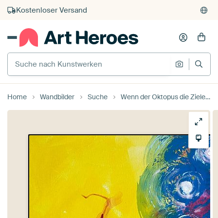
Kauf auf Rechnung
Individueller Druck auf Bestellung
Suche nach Kunstwerken
Suche na
Home
Wandbilder
Suche
Wenn der Oktopus die Ziele deines Lebens verrät und Du nicht mal überrascht bist trotz der wundervollen Seifenblasen