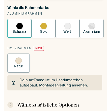
Wähle die Rahmenfarbe
Du spannst einen wechselbaren Textiltuch in
ALUMINIUMRAHMEN
deinen vorhandenen ArtFrame™.
So
funktioniert es.
Schwarz
Gold
Weiß
Aluminium
HOLZRAHMEN
NEU
Natur
Dein ArtFrame ist im Handumdrehen
aufgebaut.
Montageanleitung ansehen
.
Dein ArtFrame ist im Handumdrehen
aufgebaut.
Montageanleitung ansehen
.
Wähle zusätzliche Optionen
2