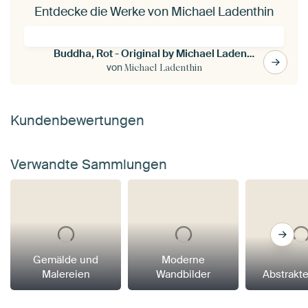
Entdecke die Werke von Michael Ladenthin
Buddha, Rot - Original by Michael Ladenthin
von
Michael Ladenthin
Kundenbewertungen
Verwandte Sammlungen
Gemälde und
Moderne
Malereien
Wandbilder
Abstrakt