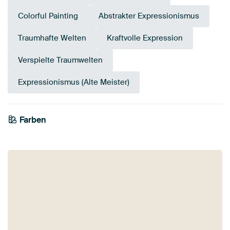
Colorful Painting
Abstrakter Expressionismus
Traumhafte Welten
Kraftvolle Expression
Verspielte Traumwelten
Expressionismus (Alte Meister)
Farben
Grün
Gelb
Blau
Magenta
Olivgrün
Gold
Mauve
Teal
Bordeaux
Lila