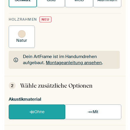
HOLZRAHMEN
NEU
Natur
Dein ArtFrame ist im Handumdrehen
aufgebaut.
Montageanleitung ansehen
.
Dein ArtFrame ist im Handumdrehen
aufgebaut.
Montageanleitung ansehen
.
Wähle zusätzliche Optionen
2
Akustikmaterial
Ohne
Mit