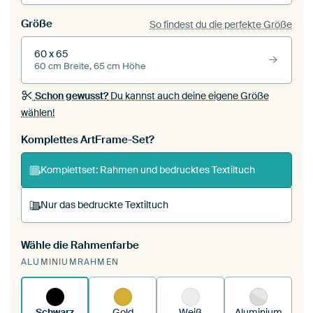
Größe
So findest du die perfekte Größe
60 x 65
60 cm Breite, 65 cm Höhe
Schon gewusst?
Du kannst auch deine eigene Größe
wählen!
Komplettes ArtFrame-Set?
Komplettset: Rahmen und bedrucktes Textiltuch
Nur das bedruckte Textiltuch
Wähle die Rahmenfarbe
Du spannst einen wechselbaren Textiltuch in
ALUMINIUMRAHMEN
deinen vorhandenen ArtFrame™.
So
funktioniert es.
Schwarz
Gold
Weiß
Aluminium