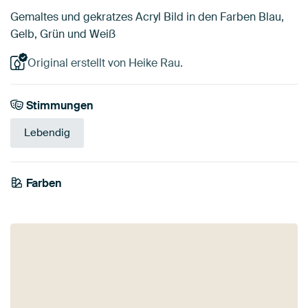
Gemaltes und gekratzes Acryl Bild in den Farben Blau,
Gelb, Grün und Weiß
Original erstellt von Heike Rau.
Stimmungen
Lebendig
Farben
Mauve
Taupe
Gelb
Salbeigrün
Rosa
Grau
Blau
Braun
Beige