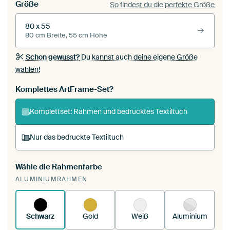
Größe
So findest du die perfekte Größe
80 x 55
80 cm Breite, 55 cm Höhe
Schon gewusst?
Du kannst auch deine eigene Größe
wählen!
Komplettes ArtFrame-Set?
Komplettset: Rahmen und bedrucktes Textiltuch
Nur das bedruckte Textiltuch
Wähle die Rahmenfarbe
Du spannst einen wechselbaren Textiltuch in
ALUMINIUMRAHMEN
deinen vorhandenen ArtFrame™.
So
funktioniert es.
Schwarz
Gold
Weiß
Aluminium