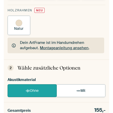
HOLZRAHMEN
NEU
Natur
Dein ArtFrame ist im Handumdrehen
aufgebaut.
Montageanleitung ansehen
.
Dein ArtFrame ist im Handumdrehen
aufgebaut.
Montageanleitung ansehen
.
Wähle zusätzliche Optionen
2
Akustikmaterial
Ohne
Mit
155,-
Gesamtpreis