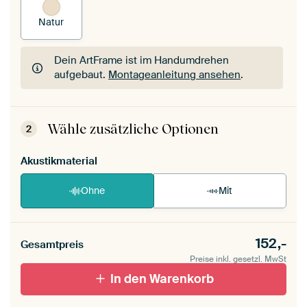
Natur
Dein ArtFrame ist im Handumdrehen
aufgebaut.
Montageanleitung ansehen
.
Dein ArtFrame ist im Handumdrehen
aufgebaut.
Montageanleitung ansehen
.
Wähle zusätzliche Optionen
2
Akustikmaterial
Ohne
Mit
152,-
Gesamtpreis
Preise inkl. gesetzl. MwSt
In den Warenkorb