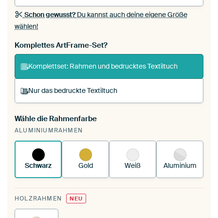
Schon gewusst?
Du kannst auch deine eigene Größe
wählen!
Komplettes ArtFrame-Set?
Komplettset: Rahmen und bedrucktes Textiltuch
Nur das bedruckte Textiltuch
Wähle die Rahmenfarbe
Du spannst einen wechselbaren Textiltuch in
ALUMINIUMRAHMEN
deinen vorhandenen ArtFrame™.
So
funktioniert es.
Schwarz
Gold
Weiß
Aluminium
HOLZRAHMEN
NEU