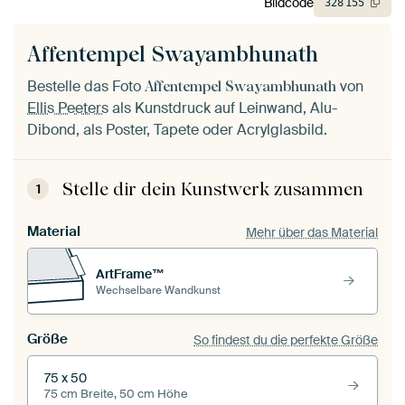
Bildcode
328
155
Affentempel Swayambhunath
Bestelle das Foto
von
Affentempel Swayambhunath
Ellis Peeters
als Kunstdruck auf Leinwand, Alu-
Dibond, als Poster, Tapete oder Acrylglasbild.
Stelle dir dein Kunstwerk zusammen
1
Material
Mehr über das Material
ArtFrame™
Wechselbare Wandkunst
Größe
So findest du die perfekte Größe
75 x 50
75 cm Breite, 50 cm Höhe