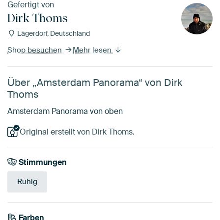
Gefertigt von
Dirk Thoms
Lägerdorf, Deutschland
Shop besuchen
Mehr lesen
Über „Amsterdam Panorama“ von Dirk
Thoms
Amsterdam Panorama von oben
Original erstellt von Dirk Thoms.
Stimmungen
Ruhig
Farben
Early Dew
Grau
Blau
Smaragdgrün
Taupe
Braun
Salbeigrün
Beige
Olivgrün
Grün