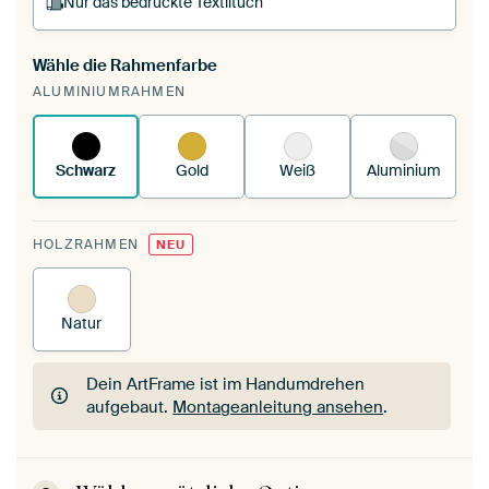
Nur das bedruckte Textiltuch
Wähle die Rahmenfarbe
Du spannst einen wechselbaren Textiltuch in
ALUMINIUMRAHMEN
deinen vorhandenen ArtFrame™.
So
funktioniert es.
Schwarz
Gold
Weiß
Aluminium
HOLZRAHMEN
NEU
Natur
Dein ArtFrame ist im Handumdrehen
aufgebaut.
Montageanleitung ansehen
.
Dein ArtFrame ist im Handumdrehen
aufgebaut.
Montageanleitung ansehen
.