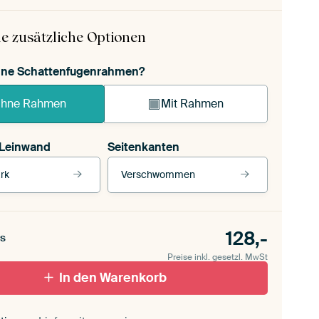
e zusätzliche Optionen
ohne Schattenfugenrahmen?
hne Rahmen
Mit Rahmen
 Leinwand
Seitenkanten
rk
Verschwommen
 Leinwand
Unsere Rahmen ansehen
Seitenkanten
für draußen 2
128,-
Verschwommen
s
ttenfugenrahmen,
Preise inkl. gesetzl. MwSt
schwarz
Mit Schattenfugenrahmen, weiß
In den Warenkorb