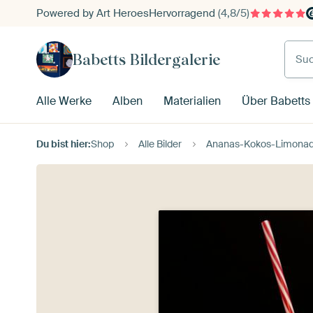
Powered by Art Heroes
Hervorragend
(4,8/5)
Such
Babetts Bildergalerie
Alle Werke
Alben
Materialien
Über Babetts 
Du bist hier:
Shop
Alle Bilder
Ananas-Kokos-Limonade