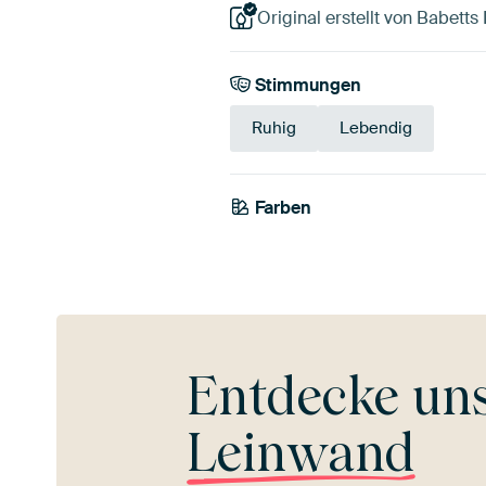
Original erstellt von Babetts 
Stimmungen
Ruhig
Lebendig
Farben
Braun
Bronze
Gold
Entdecke un
Leinwand