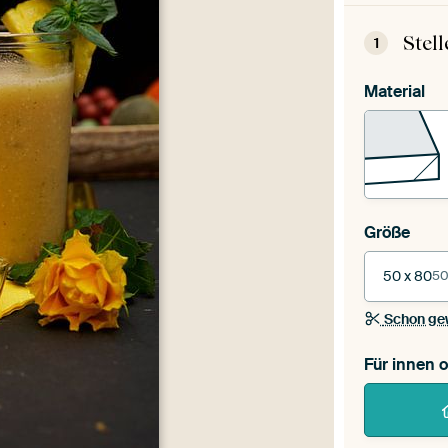
Stel
1
Material
Größe
50 x 80
50
Schon ge
Für innen 