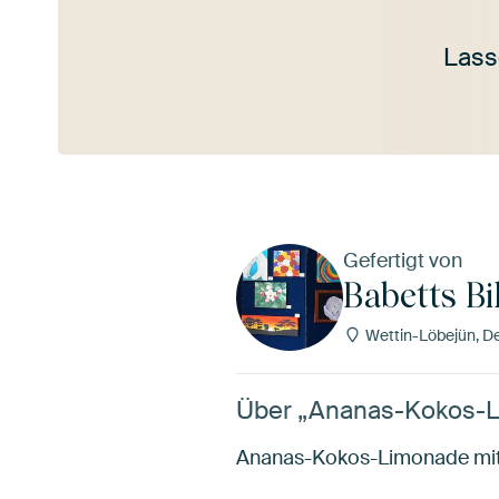
Lass
Mehr ansehen
Gefertigt von
Babetts Bi
Wettin-Löbejün, D
Über „Ananas-Kokos-Lim
Ananas-Kokos-Limonade mit G