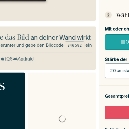
Wähl
2
Mit oder 
e das Bild
an deiner Wand wirkt
O
herunter und gebe den Bildcode
ein
846
592
iOS
Android
Stärke der
2,0 cm sta
s
Stärke der
Leinwand 
Gesamtprei
cm stark
Mit Scha