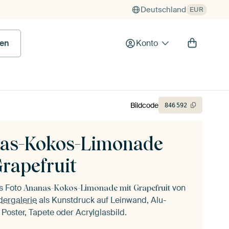
Deutschland
EUR
en
Konto
Bildcode
846
592
as-Kokos-Limonade
rapefruit
as Foto
von
Ananas-Kokos-Limonade mit Grapefruit
dergalerie
als Kunstdruck auf Leinwand, Alu-
 Poster, Tapete oder Acrylglasbild.