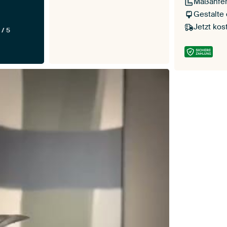
Maßanfer
Gestalte
Jetzt kos
 / 5