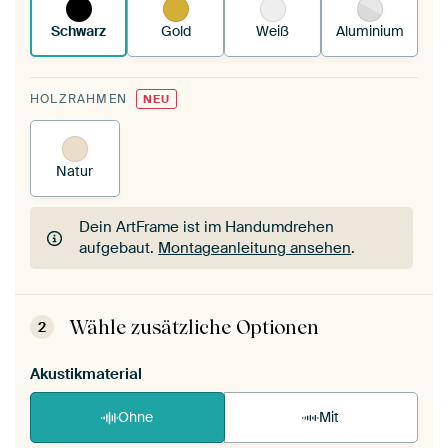
Schwarz
Gold
Weiß
Aluminium
HOLZRAHMEN
NEU
Natur
Dein ArtFrame ist im Handumdrehen
aufgebaut.
Montageanleitung ansehen
.
Dein ArtFrame ist im Handumdrehen
aufgebaut.
Montageanleitung ansehen
.
Wähle zusätzliche Optionen
2
Akustikmaterial
Ohne
Mit