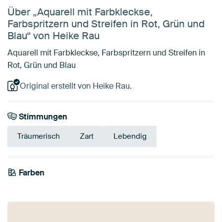
Über „Aquarell mit Farbkleckse,
Farbspritzern und Streifen in Rot, Grün und
Blau“ von Heike Rau
Aquarell mit Farbkleckse, Farbspritzern und Streifen in
Rot, Grün und Blau
Original erstellt von Heike Rau.
Stimmungen
Träumerisch
Zart
Lebendig
Farben
Salbeigrün
Beige
Grau
Rosa
Blau
Olivgrün
Türkis
Early Dew
Teal