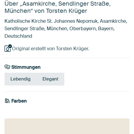
Über „Asamkirche, Sendlinger Straße,
München“ von Torsten Krüger
Katholische Kirche St. Johannes Nepomuk, Asamkirche,
Sendlinger Straße, München, Oberbayern, Bayern,
Deutschland
Original erstellt von Torsten Krüger.
Stimmungen
Lebendig
Elegant
Farben
Violett
Beige
Blau
Bronze
Braun
Taupe
Rosa
Mauve
Lila