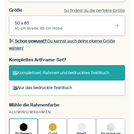
Größe
So findest du die perfekte Größe
50 x 85
50 cm Breite, 85 cm Höhe
Schon gewusst?
Du kannst auch deine eigene Größe
wählen!
Komplettes ArtFrame-Set?
Komplettset: Rahmen und bedrucktes Textiltuch
Nur das bedruckte Textiltuch
Wähle die Rahmenfarbe
Du spannst einen wechselbaren Textiltuch in
ALUMINIUMRAHMEN
deinen vorhandenen ArtFrame™.
So
funktioniert es.
Schwarz
Gold
Weiß
Aluminium