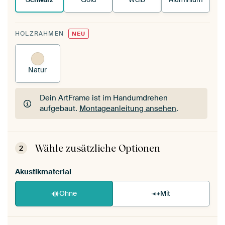
HOLZRAHMEN
NEU
Natur
Dein ArtFrame ist im Handumdrehen
aufgebaut.
Montageanleitung ansehen
.
Dein ArtFrame ist im Handumdrehen
aufgebaut.
Montageanleitung ansehen
.
Wähle zusätzliche Optionen
2
Akustikmaterial
Ohne
Mit