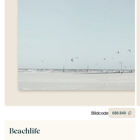
Bildcode
686
840
Beachlife