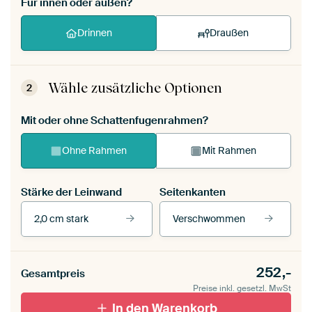
Für innen oder außen?
Drinnen
Draußen
Wähle zusätzliche Optionen
2
Mit oder ohne Schattenfugenrahmen?
Ohne Rahmen
Mit Rahmen
Stärke der Leinwand
Seitenkanten
2,0 cm stark
Verschwommen
Unsere Rahmen ansehen
Stärke der Leinwand
Seitenkanten
252,-
Gesamtpreis
Leinwand für
Verschwommen
draußen 2 cm stark
Preise inkl. gesetzl. MwSt
Mit Schattenfugenrahmen,
Mit Schattenfugenrahmen,
schwarz
In den Warenkorb
weiß