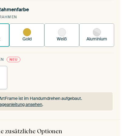
 Rahmenfarbe
annst einen wechselbaren Textiltuch in deinen
RAHMEN
andenen ArtFrame™.
So funktioniert es.
z
Gold
Weiß
Aluminium
EN
NEU
ArtFrame ist im Handumdrehen aufgebaut.
ageanleitung ansehen
.
ArtFrame ist im Handumdrehen aufgebaut.
ageanleitung ansehen
.
e zusätzliche Optionen