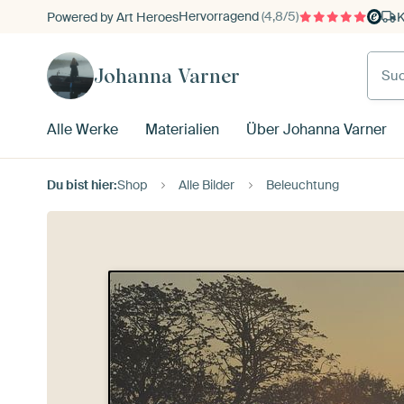
Hervorragend
(4,8/5)
Powered by Art Heroes
K
Johanna Varner
Alle Werke
Materialien
Über Johanna Varner
Du bist hier:
Shop
Alle Bilder
Beleuchtung