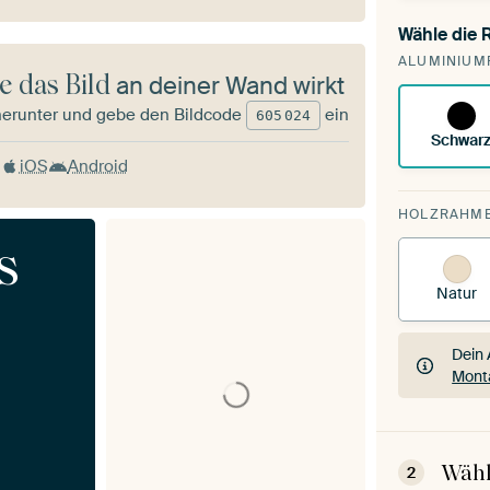
Wähle die
Du sp
ALUMINIUM
vorh
e das Bild
an deiner Wand wirkt
herunter und gebe den Bildcode
ein
605
024
Schwar
iOS
Android
HOLZRAHM
s
Natur
Dein 
Mont
Dein 
Mont
Wähl
2