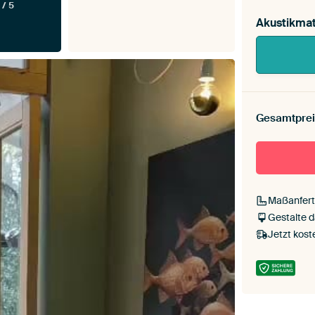
 / 5
Akustikmat
Gesamtprei
Maßanfert
Gestalte 
Jetzt kost