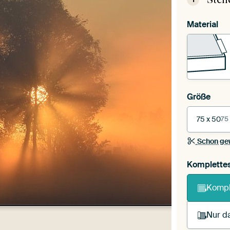
Material
Größe
75 x 50
75
Schon ge
Komplette
Kompl
Nur da