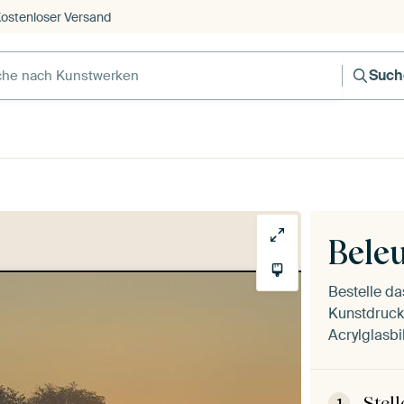
ostenloser Versand
Such
Bele
Bestelle d
Kunstdruck 
Acrylglasbi
Stel
1