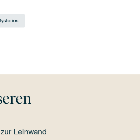
ysteriös
ge
Bronze
Taupe
Terra
seren
 zur Leinwand