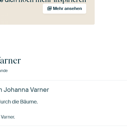
Mehr ansehen
arner
ande
n Johanna Varner
durch die Bäume.
 Varner.