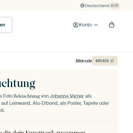
Deutschland
EUR
en
Konto
Bildcode
605
024
uchtung
as Foto
von
Johanna Varner
als
Beleuchtung
auf Leinwand, Alu-Dibond, als Poster, Tapete oder
ld.
le dir dein Kunstwerk zusammen