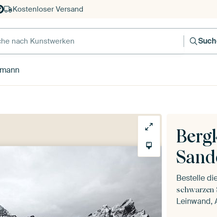
Kostenloser Versand
e nach Kunstwerken
Such
hmann
Berg
Sand
Bestelle d
schwarzen
Leinwand, A