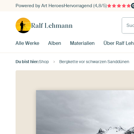
Powered by Art Heroes
Hervorragend
(4,8/5)
Such
Ralf Lehmann
Alle Werke
Alben
Materialien
Über Ralf Le
Du bist hier:
Shop
Bergkette vor schwarzen Sanddünen