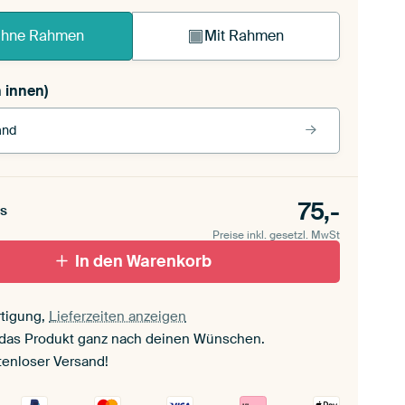
hne Rahmen
Mit Rahmen
 innen)
and
rbe
75,-
s
rz (Holzrahmen)
Preise inkl. gesetzl. MwSt
In den Warenkorb
ut
tigung,
Lieferzeiten anzeigen
separtout
 das Produkt ganz nach deinen Wünschen.
tenloser Versand!