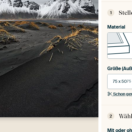
Stel
1
Material
Größe
75 x 50
75
Schon ge
Wähl
2
Mit oder 