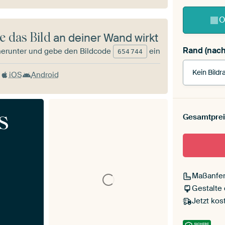
O
e das Bild
an deiner Wand wirkt
Rand (nach
herunter und gebe den Bildcode
ein
654
744
Kein Bildr
iOS
Android
Rahmenfa
s
Gesamtprei
schwa
Passeparto
Maßanfer
Ohne Pas
Gestalte
Jetzt kos