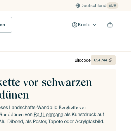
Deutschland
EUR
en
Konto
Bildcode
654
744
kette vor schwarzen
dünen
ieses Landschafts-Wandbild
Bergkette vor
von
Ralf Lehmann
als Kunstdruck auf
 Sanddünen
lu-Dibond, als Poster, Tapete oder Acrylglasbild.