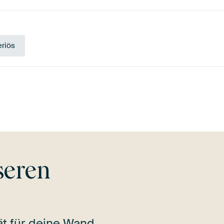
riös
Braun
Blau
Anthrazit
seren
tät für deine Wand