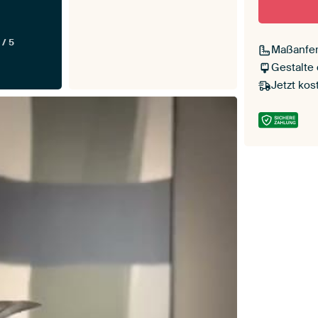
 / 5
Maßanfer
Gestalte
Jetzt kos