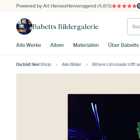
Powered by Art Heroes
Hervorragend
(4,8/5)
Such
Babetts Bildergalerie
Alle Werke
Alben
Materialien
Über Babetts 
Du bist hier:
Shop
Alle Bilder
Bittere Limonade trifft 