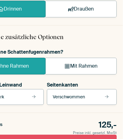
Drinnen
Draußen
e zusätzliche Optionen
ohne Schattenfugenrahmen?
hne Rahmen
Mit Rahmen
 Leinwand
Seitenkanten
rk
Verschwommen
 Leinwand
Unsere Rahmen ansehen
Seitenkanten
für draußen 2
125,-
Verschwommen
s
ttenfugenrahmen,
Preise inkl. gesetzl. MwSt
schwarz
Mit Schattenfugenrahmen, weiß