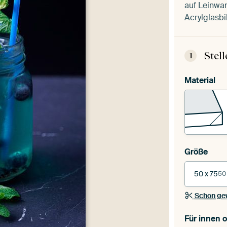
auf Leinwan
Acrylglasbi
Stel
1
Material
Größe
50 x 75
50
Schon ge
Für innen 