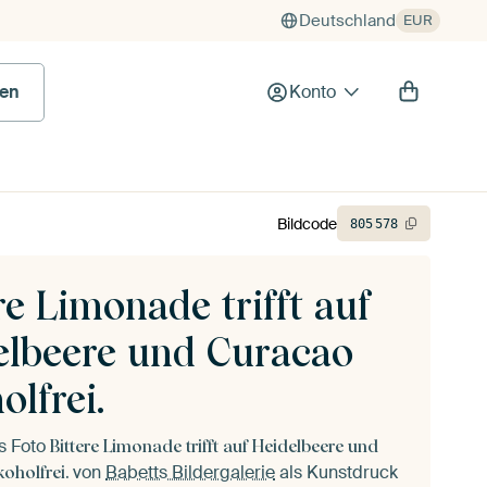
Deutschland
EUR
en
Konto
Bildcode
805
578
re Limonade trifft auf
elbeere und Curacao
olfrei.
as Foto
Bittere Limonade trifft auf Heidelbeere und
von
Babetts Bildergalerie
als Kunstdruck
oholfrei.