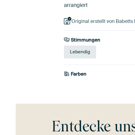
arrangiert
Original erstellt von Babetts 
Stimmungen
Lebendig
Farben
Anthrazit
Blau
Entdecke un