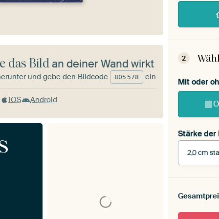
Wähl
2
e das Bild
an deiner Wand wirkt
herunter und gebe den Bildcode
ein
805
578
Mit oder 
iOS
Android
O
Stärke der
s
2,0 cm sta
Stärke der
Leinwand 
Gesamtprei
cm stark
Mit Scha