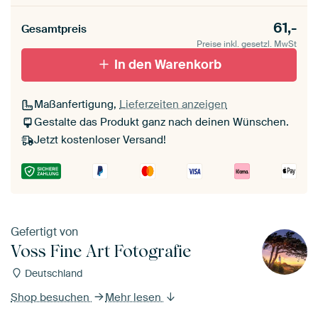
Rahmenfarbe
61,-
Gesamtpreis
Preise inkl. gesetzl. MwSt
schwarz (Holzrahmen)
In den Warenkorb
Passepartout
Maßanfertigung,
Lieferzeiten anzeigen
Ohne Passepartout
Gestalte das Produkt ganz nach deinen Wünschen.
Jetzt kostenloser Versand!
Gefertigt von
Voss Fine Art Fotografie
Deutschland
Shop besuchen
Mehr lesen