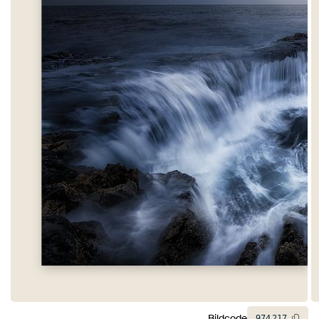
Bildcode
974
217