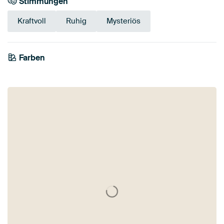
Stimmungen
Kraftvoll
Ruhig
Mysteriös
Farben
Anthrazit
Grau
Marineblau
Taupe
Beige
Blau
Mauve