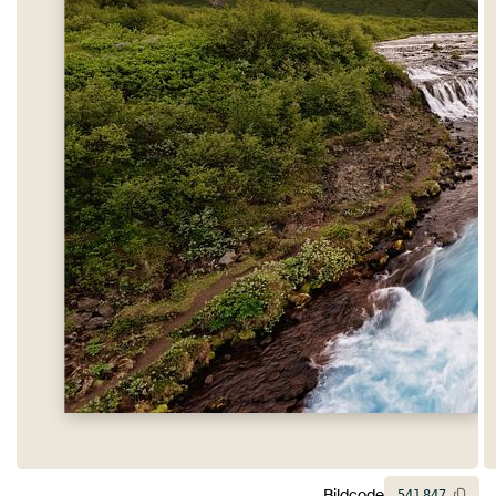
Bildcode
541
847