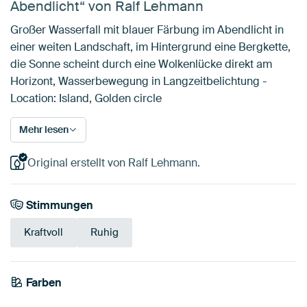
Abendlicht“ von Ralf Lehmann
Großer Wasserfall mit blauer Färbung im Abendlicht in
einer weiten Landschaft, im Hintergrund eine Bergkette,
die Sonne scheint durch eine Wolkenlücke direkt am
Horizont, Wasserbewegung in Langzeitbelichtung -
Location: Island, Golden circle
Mehr lesen
Original erstellt von Ralf Lehmann.
Stimmungen
Kraftvoll
Ruhig
Farben
Smaragdgrün
Braun
Blau
Mauve
Taupe
Beige
Olivgrün
Lila
Rosa
Grau