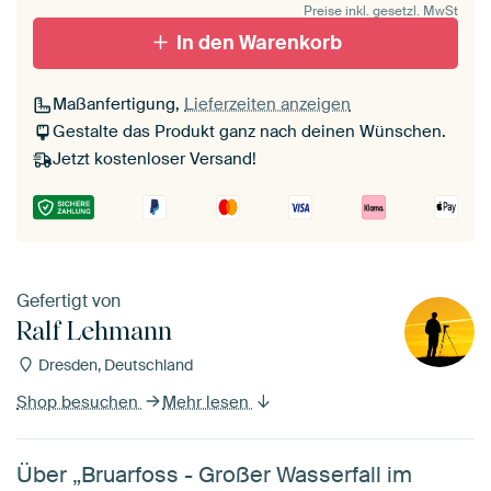
Preise inkl. gesetzl. MwSt
schwarz (Holzrahmen)
In den Warenkorb
Passepartout
Maßanfertigung,
Lieferzeiten anzeigen
Ohne Passepartout
Gestalte das Produkt ganz nach deinen Wünschen.
Jetzt kostenloser Versand!
Gefertigt von
Ralf Lehmann
Dresden, Deutschland
Shop besuchen
Mehr lesen
Über „Bruarfoss - Großer Wasserfall im