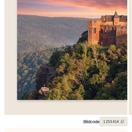
Bildcode
1
253
414