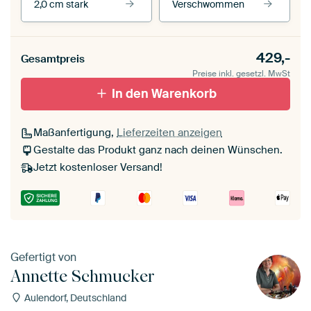
2,0 cm stark
Verschwommen
Unsere Rahmen ansehen
Stärke der Leinwand
Seitenkanten
429,-
Gesamtpreis
Leinwand für
Verschwommen
draußen 2 cm stark
Preise inkl. gesetzl. MwSt
Mit Schattenfugenrahmen,
Mit Schattenfugenrahmen,
schwarz
In den Warenkorb
weiß
Maßanfertigung,
Lieferzeiten anzeigen
Gestalte das Produkt ganz nach deinen Wünschen.
Jetzt kostenloser Versand!
Gefertigt von
Annette Schmucker
Aulendorf, Deutschland