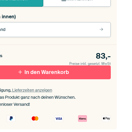
 innen)
and
rbe
83,-
s
rz (Holzrahmen)
Preise inkl. gesetzl. MwSt
In den Warenkorb
ut
igung,
Lieferzeiten anzeigen
separtout
das Produkt ganz nach deinen Wünschen.
enloser Versand!