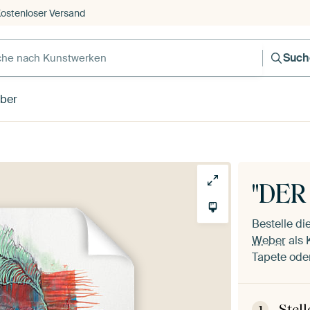
ostenloser Versand
Such
ber
"DER
Bestelle d
Weber
als 
Tapete oder
Stel
1