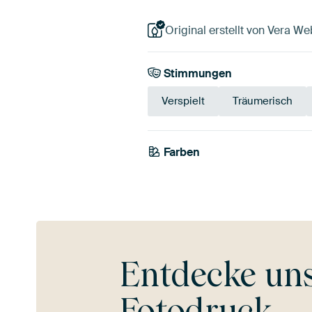
Original erstellt von Vera We
Stimmungen
Verspielt
Träumerisch
Farben
Salbeigrün
Beige
Gr
Entdecke un
Fotodruck