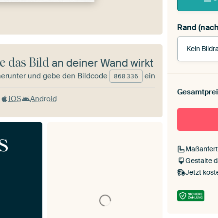
Rand (nach
Kein Bildr
e das Bild
an deiner Wand wirkt
herunter und gebe den Bildcode
ein
868
336
Rahmenfa
Gesamtprei
iOS
Android
schwa
Passeparto
s
Maßanfert
Ohne Pas
Gestalte 
Jetzt kost