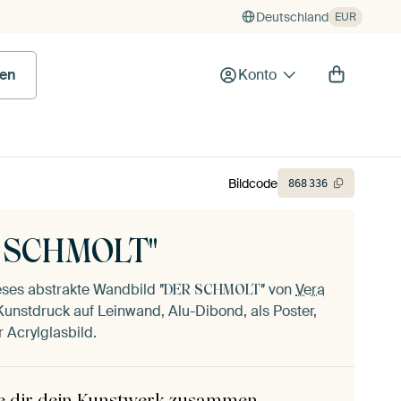
Deutschland
EUR
en
Konto
Bildcode
868
336
 SCHMOLT"
ieses abstrakte Wandbild
von
Vera
"DER SCHMOLT"
Kunstdruck auf Leinwand, Alu-Dibond, als Poster,
 Acrylglasbild.
le dir dein Kunstwerk zusammen