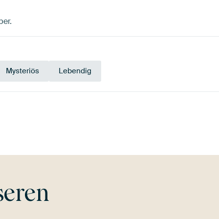
ber.
Mysteriös
Lebendig
ün
Teal
Olivgrün
Early Dew
Blau
B
seren