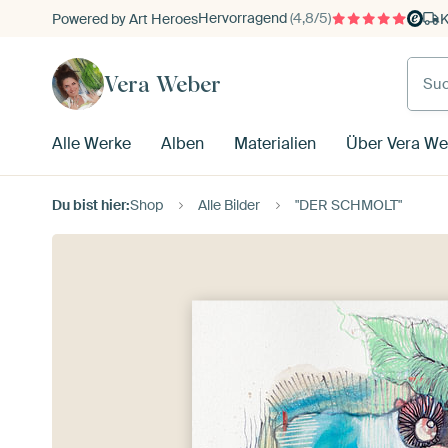
Hervorragend
(4,8/5)
Powered by Art Heroes
K
Vera Weber
Alle Werke
Alben
Materialien
Über Vera We
Du bist hier:
Shop
Alle Bilder
"DER SCHMOLT"