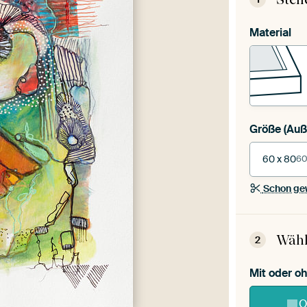
Material
Größe
60 x 80
60
Schon ge
Wähl
2
Mit oder 
O