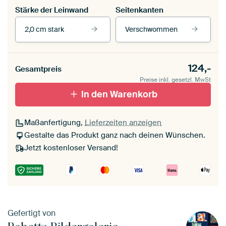
Stärke der Leinwand
Seitenkanten
2,0 cm stark
Verschwommen
Unsere Rahmen ansehen
Stärke der Leinwand
Seitenkanten
124,-
Gesamtpreis
Leinwand für
Verschwommen
draußen 2 cm stark
Preise inkl. gesetzl. MwSt
Mit Schattenfugenrahmen,
Mit Schattenfugenrahmen,
schwarz
In den Warenkorb
weiß
Maßanfertigung,
Lieferzeiten anzeigen
Gestalte das Produkt ganz nach deinen Wünschen.
Jetzt kostenloser Versand!
Gefertigt von