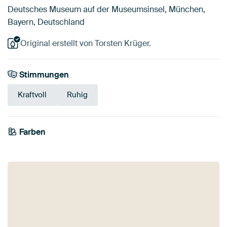
Deutsches Museum auf der Museumsinsel, München,
Bayern, Deutschland
Original erstellt von Torsten Krüger.
Stimmungen
Kraftvoll
Ruhig
Farben
Grün
Blau
Mauve
Beige
Smaragdgrün
Olivgrün
Taupe
Braun