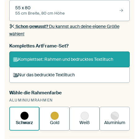
55 x 80
55 cm Breite, 80 cm Höhe
Schon gewusst?
Du kannst auch deine eigene Größe
wählen!
Komplettes ArtFrame-Set?
Komplettset: Rahmen und bedrucktes Textiltuch
Nur das bedruckte Textiltuch
Wähle die Rahmenfarbe
Du spannst einen wechselbaren Textiltuch in
ALUMINIUMRAHMEN
deinen vorhandenen ArtFrame™.
So
funktioniert es.
Schwarz
Gold
Weiß
Aluminium