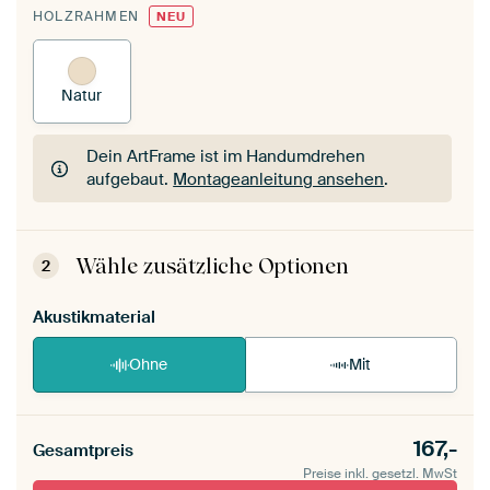
HOLZRAHMEN
NEU
Natur
Dein ArtFrame ist im Handumdrehen
aufgebaut.
Montageanleitung ansehen
.
Dein ArtFrame ist im Handumdrehen
aufgebaut.
Montageanleitung ansehen
.
Wähle zusätzliche Optionen
2
Akustikmaterial
Ohne
Mit
167,-
Gesamtpreis
Preise inkl. gesetzl. MwSt