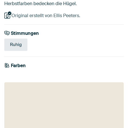
Herbstfarben bedecken die Hügel.
Original erstellt von Ellis Peeters.
Stimmungen
Ruhig
Farben
Bordeaux
Orange
Braun
Olivgrün
Bronze
Terrakotta
Taupe
Gold
Gelb