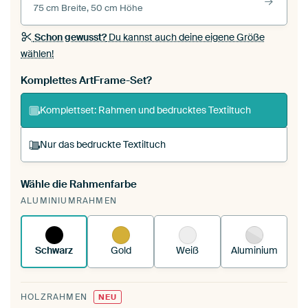
75 cm Breite, 50 cm Höhe
Schon gewusst?
Du kannst auch deine eigene Größe
wählen!
Komplettes ArtFrame-Set?
Komplettset: Rahmen und bedrucktes Textiltuch
Nur das bedruckte Textiltuch
Wähle die Rahmenfarbe
Du spannst einen wechselbaren Textiltuch in
ALUMINIUMRAHMEN
deinen vorhandenen ArtFrame™.
So
funktioniert es.
Schwarz
Gold
Weiß
Aluminium
HOLZRAHMEN
NEU