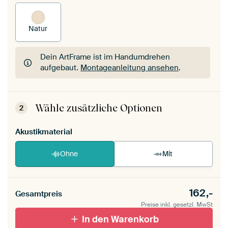
Natur
Dein ArtFrame ist im Handumdrehen
aufgebaut.
Montageanleitung ansehen
.
Dein ArtFrame ist im Handumdrehen
aufgebaut.
Montageanleitung ansehen
.
Wähle zusätzliche Optionen
2
Akustikmaterial
Ohne
Mit
162,-
Gesamtpreis
Preise inkl. gesetzl. MwSt
In den Warenkorb