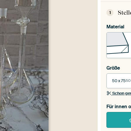
Stel
1
Material
Größe
50 x 75
50
Schon ge
Für innen 