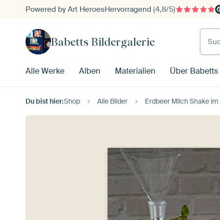
Powered by Art Heroes
Hervorragend
(4,8/5)
Such
Babetts Bildergalerie
Alle Werke
Alben
Materialien
Über Babetts 
Du bist hier:
Shop
Alle Bilder
Erdbeer Milch Shake im