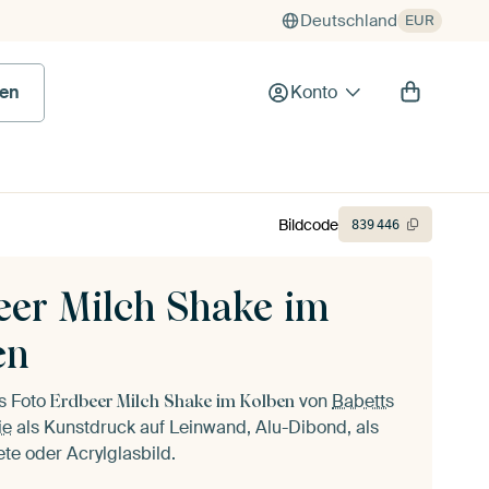
Deutschland
EUR
en
Konto
Bildcode
839
446
eer Milch Shake im
en
as Foto
von
Babetts
Erdbeer Milch Shake im Kolben
ie
als Kunstdruck auf Leinwand, Alu-Dibond, als
ete oder Acrylglasbild.