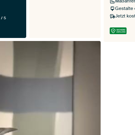
Maßanfer
Gestalte
Jetzt kos
 / 5