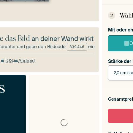
Wähl
2
Mit oder 
e das Bild
an deiner Wand wirkt
O
herunter und gebe den Bildcode
ein
839
446
iOS
Android
Stärke der
2,0 cm sta
s
Stärke der
Leinwand 
Gesamtprei
cm stark
Mit Scha