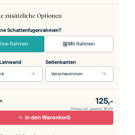
e zusätzliche Optionen
ohne Schattenfugenrahmen?
hne Rahmen
Mit Rahmen
 Leinwand
Seitenkanten
rk
Verschwommen
 Leinwand
Unsere Rahmen ansehen
Seitenkanten
für draußen 2
125,-
Verschwommen
s
ttenfugenrahmen,
Preise inkl. gesetzl. MwSt
schwarz
Mit Schattenfugenrahmen, weiß
In den Warenkorb