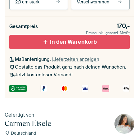
2,0 cm stark
Verschwommen
Unsere Rahmen ansehen
Stärke der Leinwand
Seitenkanten
170,-
Gesamtpreis
Leinwand für
Verschwommen
draußen 2 cm stark
Preise inkl. gesetzl. MwSt
Mit Schattenfugenrahmen,
Mit Schattenfugenrahmen,
schwarz
In den Warenkorb
weiß
Maßanfertigung,
Lieferzeiten anzeigen
Gestalte das Produkt ganz nach deinen Wünschen.
Jetzt kostenloser Versand!
Gefertigt von
Carmen Eisele
Deutschland