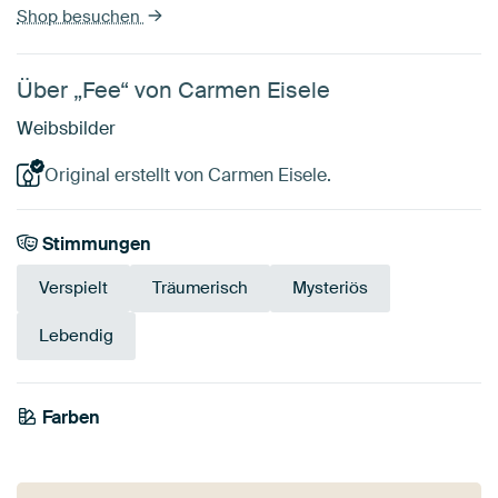
Shop besuchen
Über „Fee“ von Carmen Eisele
Weibsbilder
Original erstellt von Carmen Eisele.
Stimmungen
Verspielt
Träumerisch
Mysteriös
Lebendig
Farben
Rosa
Grau
Lila
Mauve
Türkis
Blau
Olivgrün
Grün
Smaragdgrün
Beige