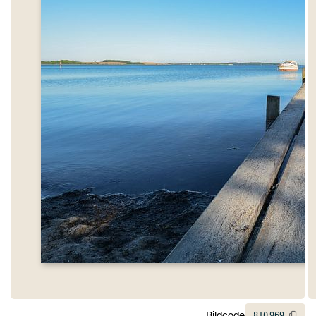
Bildcode
810
969