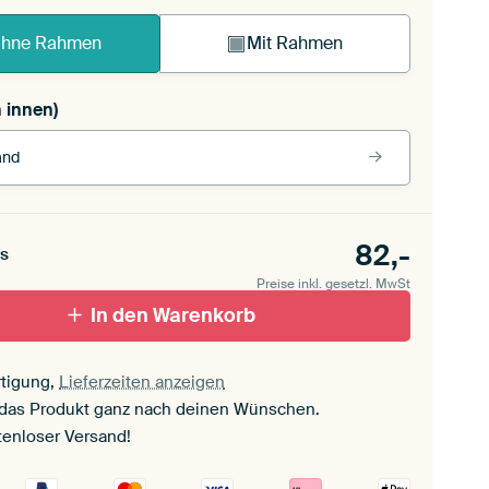
hne Rahmen
Mit Rahmen
 innen)
and
rbe
82,-
s
rz (Holzrahmen)
Preise inkl. gesetzl. MwSt
In den Warenkorb
ut
tigung,
Lieferzeiten anzeigen
separtout
 das Produkt ganz nach deinen Wünschen.
tenloser Versand!