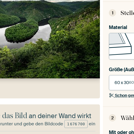
Stel
1
Material
Größe
60 x 30
60
Schon ge
 das Bild
an deiner Wand wirkt
Wähl
2
runter und gebe den Bildcode
ein
1
676
700
Mit oder 