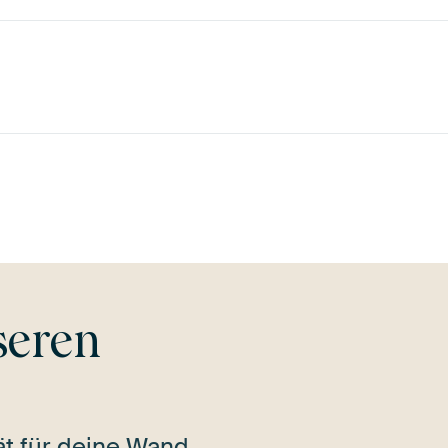
Olivgrün
Anthrazit
Early Dew
Teal
Grau
seren
tät für deine Wand