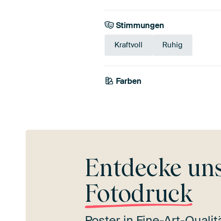
Stimmungen
Kraftvoll
Ruhig
Farben
Smaragdgrün
Grün
Entdecke un
Fotodruck
Poster in Fine-Art-Quali