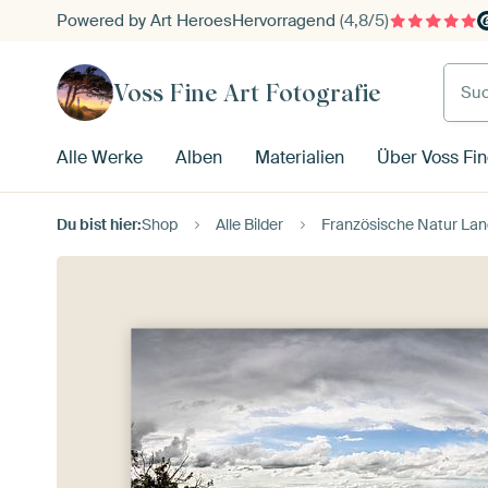
Powered by Art Heroes
Hervorragend
(4,8/5)
Such
Voss Fine Art Fotografie
Alle Werke
Alben
Materialien
Über Voss Fin
Du bist hier:
Shop
Alle Bilder
Französische Natur Lan