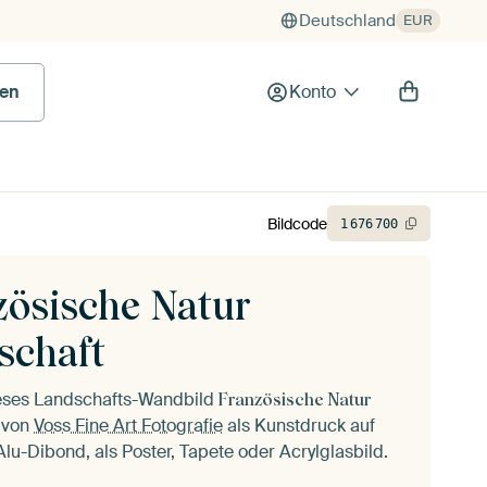
Deutschland
EUR
en
Konto
Bildcode
1
676
700
zösische Natur
schaft
ieses Landschafts-Wandbild
Französische Natur
von
Voss Fine Art Fotografie
als Kunstdruck auf
lu-Dibond, als Poster, Tapete oder Acrylglasbild.