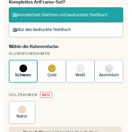
Komplettes ArtFrame-Set?
Komplettset: Rahmen und bedrucktes Textiltuch
Nur das bedruckte Textiltuch
Wähle die Rahmenfarbe
Du spannst einen wechselbaren Textiltuch in
ALUMINIUMRAHMEN
deinen vorhandenen ArtFrame™.
So
funktioniert es.
Schwarz
Gold
Weiß
Aluminium
HOLZRAHMEN
NEU
Natur