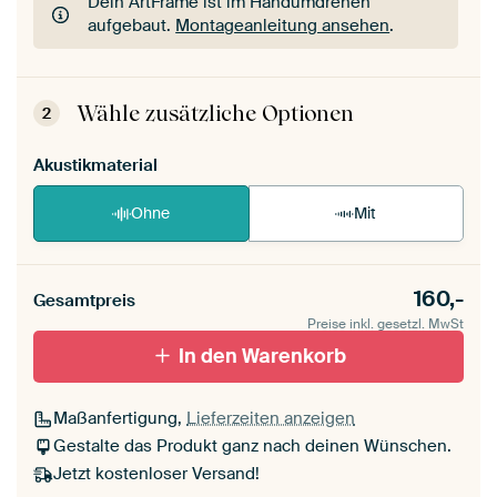
Dein ArtFrame ist im Handumdrehen
aufgebaut.
Montageanleitung ansehen
.
Dein ArtFrame ist im Handumdrehen
aufgebaut.
Montageanleitung ansehen
.
Wähle zusätzliche Optionen
2
Akustikmaterial
Ohne
Mit
160,-
Gesamtpreis
Preise inkl. gesetzl. MwSt
In den Warenkorb
Maßanfertigung,
Lieferzeiten anzeigen
Gestalte das Produkt ganz nach deinen Wünschen.
Jetzt kostenloser Versand!