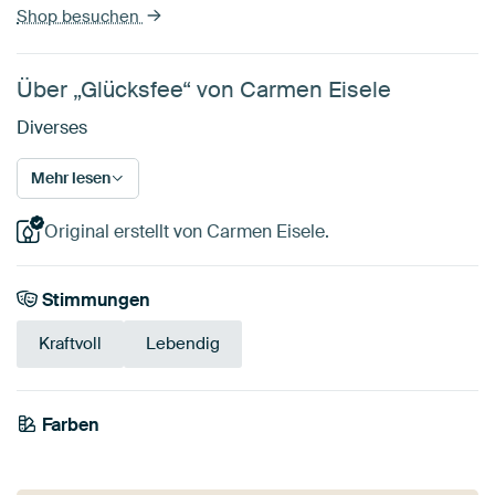
Shop besuchen
Über „Glücksfee“ von Carmen Eisele
Diverses
Mehr lesen
Original erstellt von Carmen Eisele.
Stimmungen
Kraftvoll
Lebendig
Farben
Bordeaux
Grün
Gelb
Terrakotta
Gold
Rot
Smaragdgrün
Braun
Olivgrün
Mauve