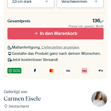
2,0 cm stark
Verschwommen
Unsere Rahmen ansehen
Stärke der Leinwand
Seitenkanten
136,-
Gesamtpreis
Leinwand für
Verschwommen
draußen 2 cm stark
Preise inkl. gesetzl. MwSt
Mit Schattenfugenrahmen,
Mit Schattenfugenrahmen,
schwarz
In den Warenkorb
weiß
Maßanfertigung,
Lieferzeiten anzeigen
Gestalte das Produkt ganz nach deinen Wünschen.
Jetzt kostenloser Versand!
Gefertigt von
Carmen Eisele
Deutschland