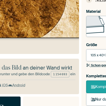
Stel
1
Material
Größe
105 x 40
1
Schon ge
 das Bild
an deiner Wand wirkt
runter und gebe den Bildcode
ein
1
154
693
Komplette
iOS
Android
Kompl
Nur da