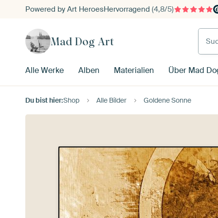
Powered by Art Heroes
Hervorragend
(4,8/5)
Such
Mad Dog Art
Alle Werke
Alben
Materialien
Über Mad Dog
Du bist hier:
Shop
Alle Bilder
Goldene Sonne