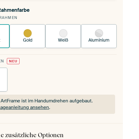
 Rahmenfarbe
pannst einen wechselbaren Textiltuch in deinen
RAHMEN
andenen ArtFrame™.
So funktioniert es.
z
Gold
Weiß
Aluminium
EN
NEU
 ArtFrame ist im Handumdrehen aufgebaut.
ageanleitung ansehen
.
 ArtFrame ist im Handumdrehen aufgebaut.
ageanleitung ansehen
.
e zusätzliche Optionen