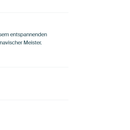
iesem entspannenden
navischer Meister.
Gelb
Orange