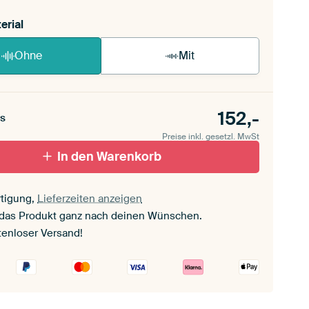
erial
Ohne
Mit
152,-
s
Preise inkl. gesetzl. MwSt
In den Warenkorb
tigung,
Lieferzeiten anzeigen
 das Produkt ganz nach deinen Wünschen.
tenloser Versand!