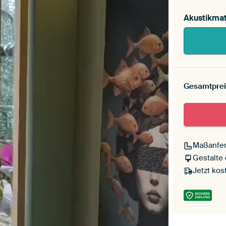
Akustikmat
Gesamtprei
Maßanfer
Gestalte
Jetzt kos