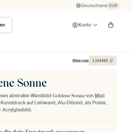
Deutschland
EUR
en
Konto
Bildcode
1
154
693
ene Sonne
ieses abstrakte Wandbild
von
Mad
Goldene Sonne
 Kunstdruck auf Leinwand, Alu-Dibond, als Poster,
 Acrylglasbild.