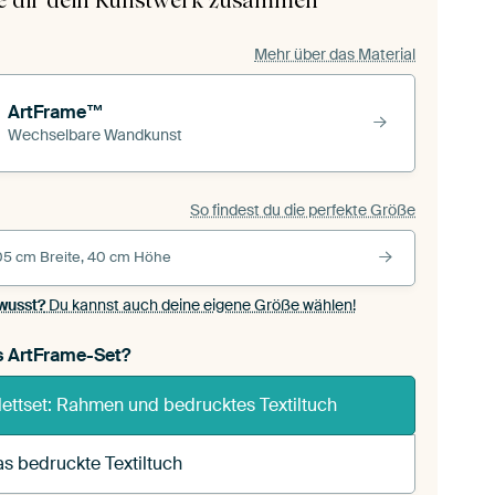
le dir dein Kunstwerk zusammen
Mehr über das Material
ArtFrame™
Wechselbare Wandkunst
So findest du die perfekte Größe
05 cm Breite, 40 cm Höhe
wusst?
Du kannst auch deine eigene Größe wählen!
s ArtFrame-Set?
ettset: Rahmen und bedrucktes Textiltuch
s bedruckte Textiltuch