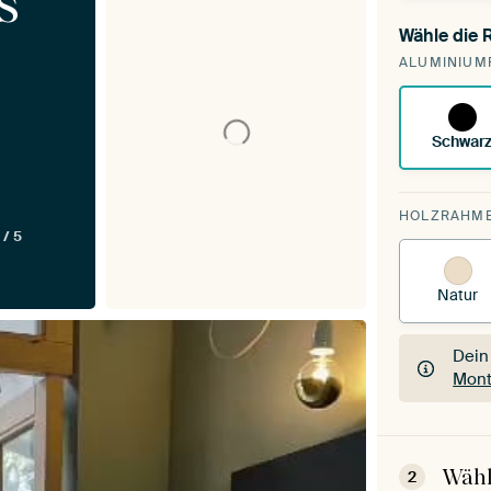
s
Wähle die
Du s
ALUMINIUM
vorh
Schwar
HOLZRAHM
 / 5
Natur
Dein
Mont
Dein
Mont
Wähl
2