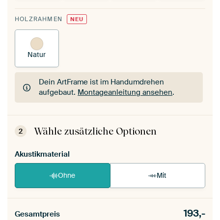
HOLZRAHMEN
NEU
Natur
Dein ArtFrame ist im Handumdrehen
aufgebaut.
Montageanleitung ansehen
.
Dein ArtFrame ist im Handumdrehen
aufgebaut.
Montageanleitung ansehen
.
Wähle zusätzliche Optionen
2
Akustikmaterial
Ohne
Mit
193,-
Gesamtpreis