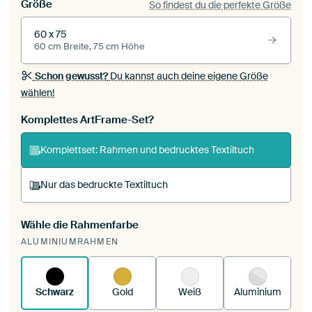
Größe
So findest du die perfekte Größe
60 x 75
60 cm Breite, 75 cm Höhe
Schon gewusst?
Du kannst auch deine eigene Größe
wählen!
Komplettes ArtFrame-Set?
Komplettset: Rahmen und bedrucktes Textiltuch
Nur das bedruckte Textiltuch
Wähle die Rahmenfarbe
Du spannst einen wechselbaren Textiltuch in
ALUMINIUMRAHMEN
deinen vorhandenen ArtFrame™.
So
funktioniert es.
Schwarz
Gold
Weiß
Aluminium