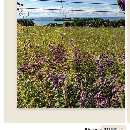
Bildcode
721
343