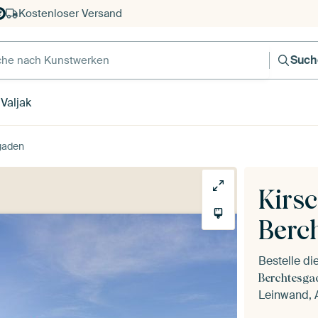
Kostenloser Versand
e nach Kunstwerken
Such
Valjak
sgaden
Kirsc
Berc
Bestelle d
Berchtesga
Leinwand, A