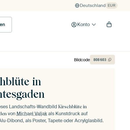
Deutschland
EUR
en
Konto
Bildcode
808
603
hblüte in
htesgaden
ieses Landschafts-Wandbild
Kirschblüte in
von
Michael Valjak
als Kunstdruck auf
den
lu-Dibond, als Poster, Tapete oder Acrylglasbild.