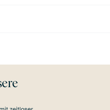
pe
Braun
Bronze
Grün
Bordeaux
Ter
sere
mit zeitloser