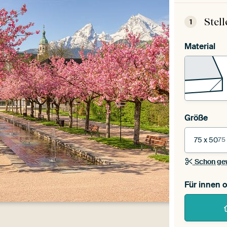
Stel
1
Material
Größe
75 x 50
75
Schon ge
Für innen 