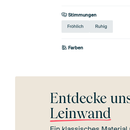
Stimmungen
Fröhlich
Ruhig
Farben
Mauve
Blau
Tau
Entdecke un
Leinwand
Ein klassisches Material 