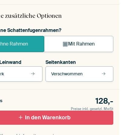
e zusätzliche Optionen
ohne Schattenfugenrahmen?
hne Rahmen
Mit Rahmen
 Leinwand
Seitenkanten
rk
Verschwommen
 Leinwand
Unsere Rahmen ansehen
Seitenkanten
für draußen 2
128,-
Verschwommen
s
ttenfugenrahmen,
Preise inkl. gesetzl. MwSt
schwarz
Mit Schattenfugenrahmen, weiß
In den Warenkorb