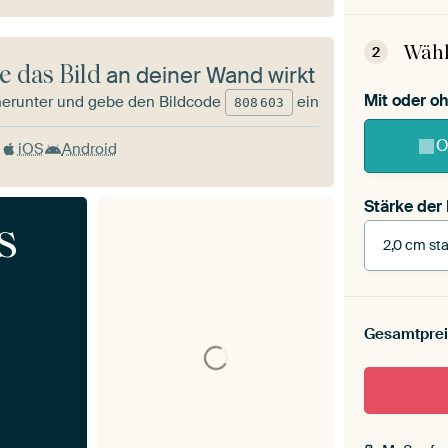
Wähl
2
e das Bild
an deiner Wand wirkt
Mit oder 
herunter und gebe den Bildcode
ein
808
603
O
iOS
Android
Stärke der
s
2,0 cm sta
Stärke der
Leinwand 
Gesamtprei
cm stark
Mit Scha