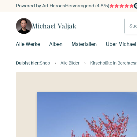
Powered by Art Heroes
Hervorragend
(4,8/5)
Such
Michael Valjak
Alle Werke
Alben
Materialien
Über Michael 
Du bist hier:
Shop
Alle Bilder
Kirschblüte in Berchte