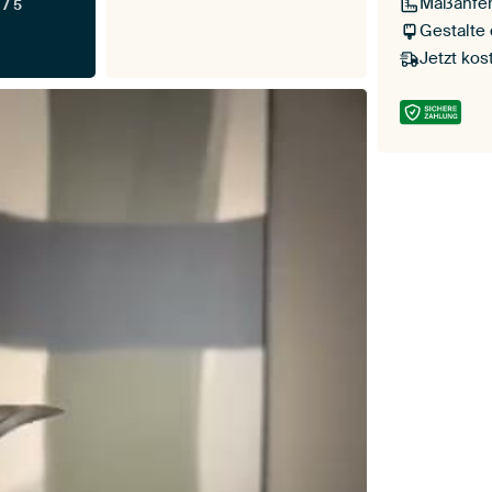
Maßanfer
 / 5
Gestalte
Jetzt kos