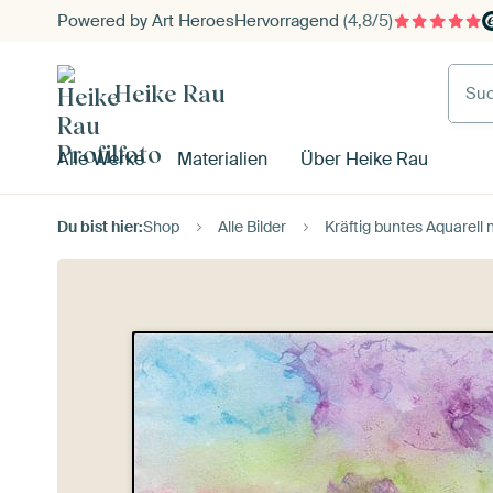
Powered by Art Heroes
Hervorragend
(4,8/5)
Such
Heike Rau
Alle Werke
Materialien
Über Heike Rau
Du bist hier:
Shop
Alle Bilder
Kräftig buntes Aquarell 