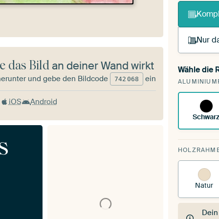
Kompl
Nur da
e das Bild
an deiner Wand wirkt
Wähle die
Du s
herunter und gebe den Bildcode
ein
742
068
ALUMINIUM
vorh
iOS
Android
Schwar
s
HOLZRAHM
Natur
Dein