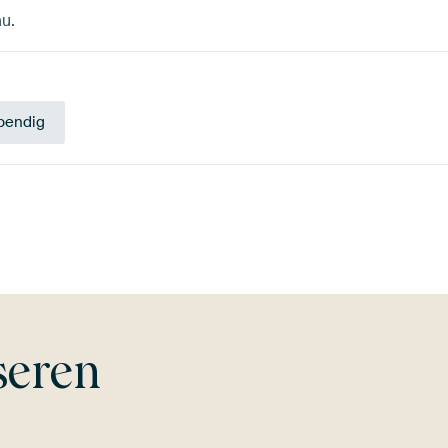
au.
bendig
Blau
Grau
Olivgrün
Lila
Beige
seren