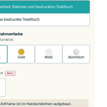
ettset: Rahmen und bedrucktes Textiltuch
s bedruckte Textiltuch
 Rahmenfarbe
pannst einen wechselbaren Textiltuch in deinen
RAHMEN
andenen ArtFrame™.
So funktioniert es.
z
Gold
Weiß
Aluminium
EN
NEU
 ArtFrame ist im Handumdrehen aufgebaut.