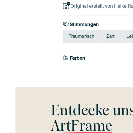
Original erstellt von Heike R
Stimmungen
Träumerisch
Zart
Le
Farben
Mauve
Rosa
Entdecke un
ArtFrame