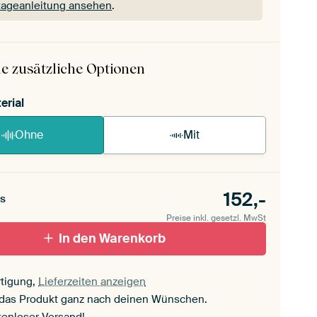
ageanleitung ansehen
.
 ArtFrame ist im Handumdrehen aufgebaut.
ageanleitung ansehen
.
e zusätzliche Optionen
erial
Ohne
Mit
152,-
s
Preise inkl. gesetzl. MwSt
In den Warenkorb
tigung,
Lieferzeiten anzeigen
 das Produkt ganz nach deinen Wünschen.