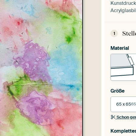
Kunstdruck 
Acrylglasbi
Stel
1
Material
Größe
65 x 65
65
Schon ge
Komplette