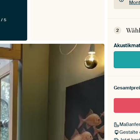
Mont
Dein
 / 5
Mont
Wähl
2
Akustikmat
Gesamtprei
Maßanfer
Gestalte