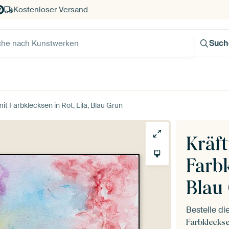
Kostenloser Versand
e nach Kunstwerken
Such
mit Farbklecksen in Rot, Lila, Blau Grün
Kräft
Farbk
Blau
Bestelle d
Farbklecksen