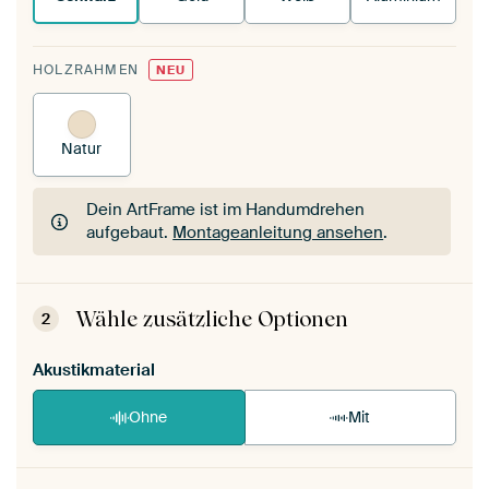
HOLZRAHMEN
NEU
Natur
Dein ArtFrame ist im Handumdrehen
aufgebaut.
Montageanleitung ansehen
.
Dein ArtFrame ist im Handumdrehen
aufgebaut.
Montageanleitung ansehen
.
Wähle zusätzliche Optionen
2
Akustikmaterial
Ohne
Mit