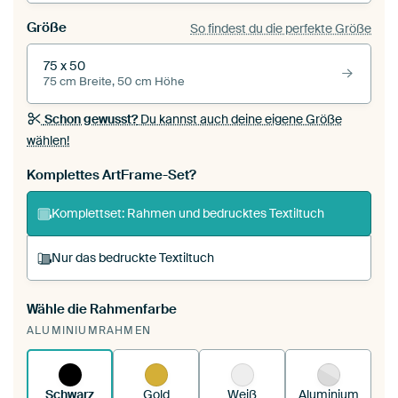
Größe
So findest du die perfekte Größe
75 x 50
75 cm Breite, 50 cm Höhe
Schon gewusst?
Du kannst auch deine eigene Größe
wählen!
Komplettes ArtFrame-Set?
Komplettset: Rahmen und bedrucktes Textiltuch
Nur das bedruckte Textiltuch
Wähle die Rahmenfarbe
Du spannst einen wechselbaren Textiltuch in
ALUMINIUMRAHMEN
deinen vorhandenen ArtFrame™.
So
funktioniert es.
Schwarz
Gold
Weiß
Aluminium