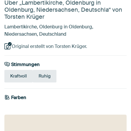
Über „Lambertikirche, Oldenburg in
Oldenburg, Niedersachsen, Deutschla“ von
Torsten Krüger
Lambertikirche, Oldenburg in Oldenburg,
Niedersachsen, Deutschland
Original erstellt von Torsten Krüger.
Stimmungen
Kraftvoll
Ruhig
Farben
Orange
Rosa
Blau
Terrakotta
Bordeaux
Braun
Violett
Teal
Early Dew
Taupe