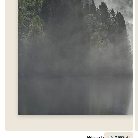
Bildcode
1
018
663