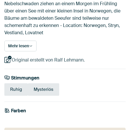
Nebelschwaden ziehen an einem Morgen im Frühling
über einen See mit einer kleinen Insel in Norwegen, die
Bäume am bewaldeten Seeufer sind teilweise nur
schemenhaft zu erkennen - Location: Norwegen, Stryn,
Vestland, Lovatnet
Mehr lesen
Original erstellt von Ralf Lehmann.
Stimmungen
Ruhig
Mysteriös
Farben
Anthrazit
Grau
Smaragdgrün
Teal
Marineblau
Blau
Early Dew