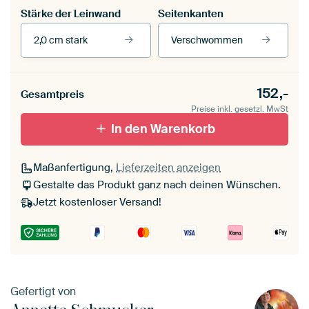
Stärke der Leinwand
Seitenkanten
2,0 cm stark
Verschwommen
Unsere Rahmen ansehen
Stärke der Leinwand
Seitenkanten
152,-
Gesamtpreis
Leinwand für
Verschwommen
draußen 2 cm stark
Preise inkl. gesetzl. MwSt
Mit Schattenfugenrahmen,
Mit Schattenfugenrahmen,
schwarz
In den Warenkorb
weiß
Maßanfertigung,
Lieferzeiten anzeigen
Gestalte das Produkt ganz nach deinen Wünschen.
Jetzt kostenloser Versand!
Gefertigt von