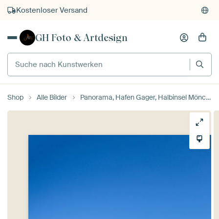
Kostenloser Versand
Kauf auf Rechnung
GH Foto & Artdesign
Individueller Druck auf Bestellung
Suche nach Kunstwerken
Shop
Alle Bilder
Panorama, Hafen Gager, Halbinsel Mönchgut, Rügen