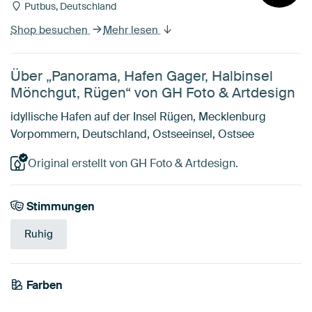
Putbus, Deutschland
Shop besuchen
Mehr lesen
Über „Panorama, Hafen Gager, Halbinsel
Mönchgut, Rügen“ von GH Foto & Artdesign
idyllische Hafen auf der Insel Rügen, Mecklenburg
Vorpommern, Deutschland, Ostseeinsel, Ostsee
Original erstellt von GH Foto & Artdesign.
Stimmungen
Ruhig
Farben
Anthrazit
Blau
Violett
Teal
Smaragdgrün
Grau
Mauve