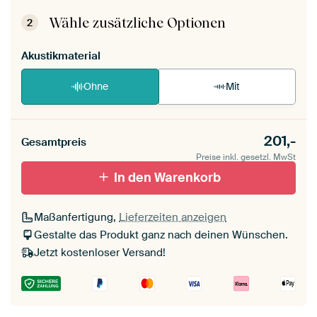
Dein ArtFrame ist im Handumdrehen
aufgebaut.
Montageanleitung ansehen
.
Wähle zusätzliche Optionen
2
Akustikmaterial
Ohne
Mit
201,-
Gesamtpreis
Preise inkl. gesetzl. MwSt
In den Warenkorb
Maßanfertigung,
Lieferzeiten anzeigen
Gestalte das Produkt ganz nach deinen Wünschen.
Jetzt kostenloser Versand!