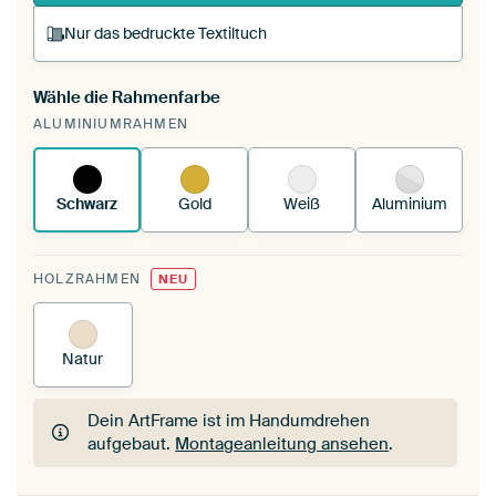
Nur das bedruckte Textiltuch
Wähle die Rahmenfarbe
Du spannst einen wechselbaren Textiltuch in
ALUMINIUMRAHMEN
deinen vorhandenen ArtFrame™.
So
funktioniert es.
Schwarz
Gold
Weiß
Aluminium
HOLZRAHMEN
NEU
Natur
Dein ArtFrame ist im Handumdrehen
aufgebaut.
Montageanleitung ansehen
.