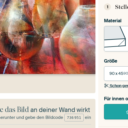
Stel
1
Material
Größe
90 x 45
90
Schon ge
Für innen 
e das Bild
an deiner Wand wirkt
herunter und gebe den Bildcode
ein
736
951