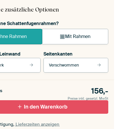
e zusätzliche Optionen
ohne Schattenfugenrahmen?
hne Rahmen
Mit Rahmen
 Leinwand
Seitenkanten
rk
Verschwommen
 Leinwand
Unsere Rahmen ansehen
Seitenkanten
für draußen 2
156,-
Verschwommen
s
ttenfugenrahmen,
Preise inkl. gesetzl. MwSt
schwarz
Mit Schattenfugenrahmen, weiß
In den Warenkorb
tigung,
Lieferzeiten anzeigen