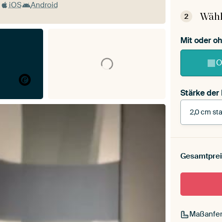
iOS
Android
Wähl
2
Mit oder 
O
Stärke der
2,0 cm sta
Stärke der
Leinwand 
Gesamtprei
cm stark
Mit Scha
Maßanfer