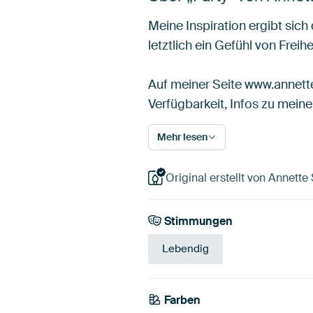
Meine Inspiration ergibt sich
letztlich ein Gefühl von Freih
Auf meiner Seite www.annette
Verfügbarkeit, Infos zu mein
Mehr lesen
Original erstellt von Annett
Stimmungen
Lebendig
Farben
Braun
Terrakotta
Ro