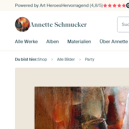
Powered by Art Heroes
Hervorragend
(4,8/5)
Such
Annette Schmucker
Alle Werke
Alben
Materialien
Über Annette
Du bist hier:
Shop
Alle Bilder
Party