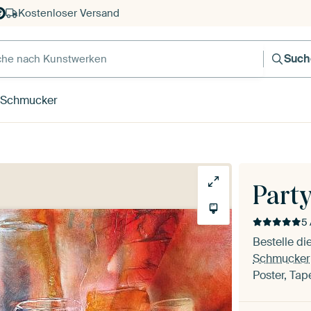
Kostenloser Versand
e nach Kunstwerken
Such
 Schmucker
Part
5 
Bestelle di
Schmucker
Poster, Tap