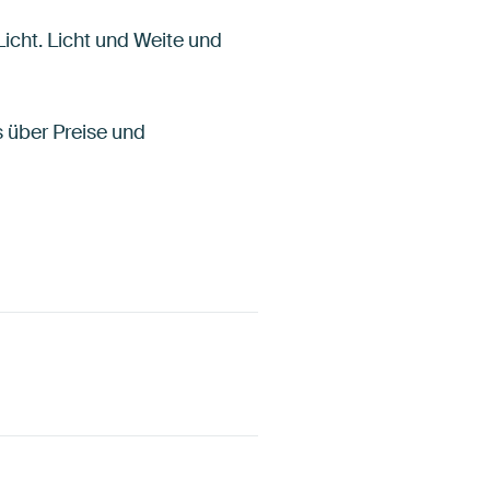
Licht. Licht und Weite und
 über Preise und
onze
Aubergine
Taupe