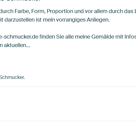
 durch Farbe, Form, Proportion und vor allem durch das 
eit darzustellen ist mein vorrangiges Anliegen.
-schmucker.de finden Sie alle meine Gemälde mit Infos
en aktuellen…
e Schmucker.
t
Bordeaux
Mauve
Orange
Rosa
Br