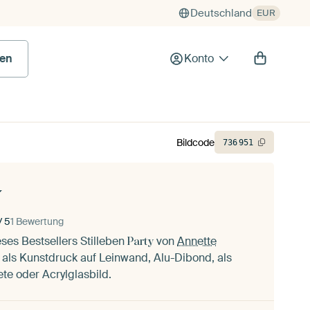
Deutschland
EUR
en
Konto
Bildcode
736
951
y
/ 5
1 Bewertung
eses Bestsellers Stilleben
von
Annette
Party
als Kunstdruck auf Leinwand, Alu-Dibond, als
ete oder Acrylglasbild.